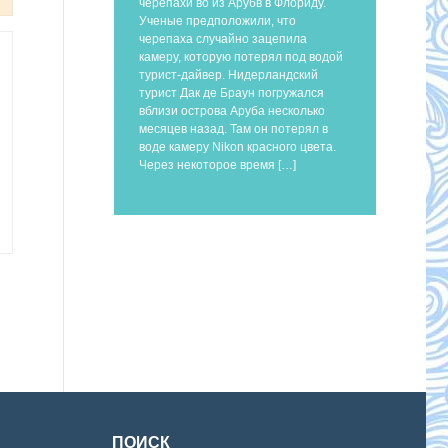
черепахи во из Арубв в Флориду.
Ученые предположили, что
черепаха случайно зацепила
камеру, которую потерял под водой
турист-дайвер. Нидерландский
турист Дак де Браун погружался
вблизи острова Аруба несколько
месяцев назад. Там он потерял в
воде камеру Nikon красного цвета.
Через некоторое время […]
ПОИСК