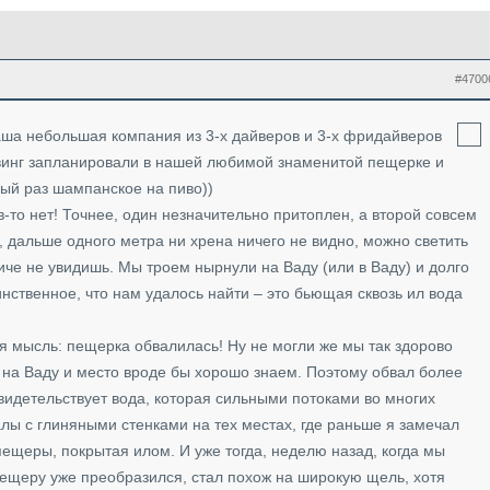
#4700
наша небольшая компания из 3-х дайверов и 3-х фридайверов
йвинг запланировали в нашей любимой знаменитой пещерке и
ый раз шампанское на пиво))
в-то нет! Точнее, один незначительно притоплен, а второй совсем
 дальше одного метра ни хрена ничего не видно, можно светить
че не увидишь. Мы троем нырнули на Ваду (или в Ваду) и долго
нственное, что нам удалось найти – это бьющая сквозь ил вода
я мысль: пещерка обвалилась! Ну не могли же мы так здорово
 на Ваду и место вроде бы хорошо знаем. Поэтому обвал более
видетельствует вода, которая сильными потоками во многих
алы с глиняными стенками на тех местах, где раньше я замечал
ещеры, покрытая илом. И уже тогда, неделю назад, когда мы
пещеру уже преобразился, стал похож на широкую щель, хотя