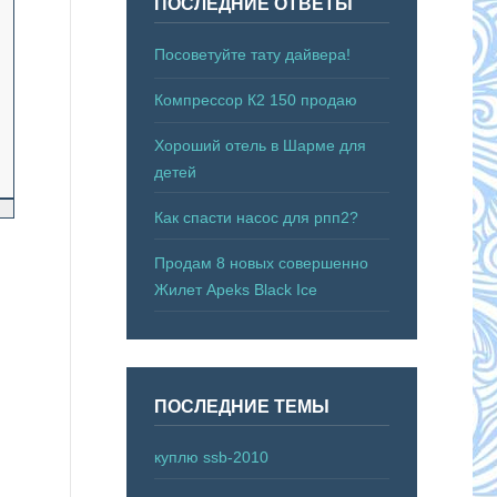
ПОСЛЕДНИЕ ОТВЕТЫ
Посоветуйте тату дайвера!
Компрессор К2 150 продаю
Хороший отель в Шарме для
детей
Как спасти насос для рпп2?
Продам 8 новых совершенно
Жилет Apeks Black Ice
ПОСЛЕДНИЕ ТЕМЫ
куплю ssb-2010