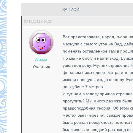
ЗАПИСИ
03.10.2012 в 10:20
Вот представляете, народ, вчера 
махнули с самого утра на Вад, да
поменять оставленное там в прошл
Но мы не смогли найти вход! Буйко
Alexxx
ушел под воду. Мутняк страшенный,
Участник
фонарем ниже одного метра и то ни
искали наощупь вход в пещеру. Еди
на глубине 7 метров.
И тут нам в голову пришла страшна
протупить? Мы много раз уже были
правдоподобная теория. Об этом с
местах бьет через ил, свежие пров
была ровная поверхность потолка п
были здесь последний раз, вход в 