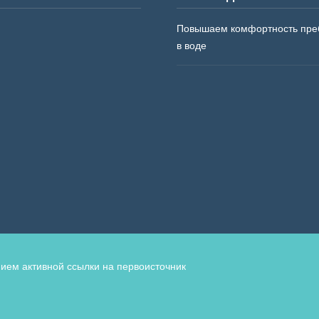
Повышаем комфортность пре
в воде
ием активной ссылки на первоисточник