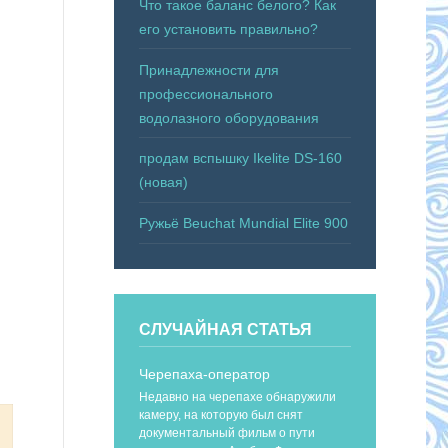
Что такое баланс белого? Как
его установить правильно?
Принадлежности для
профессионального
водолазного оборудования
продам вспышку Ikelite DS-160
(новая)
Ружьё Beuchat Mundial Elite 900
СЛУЧАЙНАЯ СТАТЬЯ
Черепаха-оператор
Недавно на черепахе обнаружили
камеру, на которую был снят
документальный фильм о пути