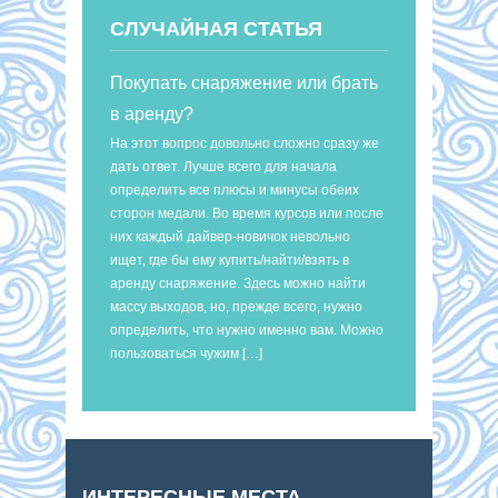
СЛУЧАЙНАЯ СТАТЬЯ
Покупать снаряжение или брать
в аренду?
На этот вопрос довольно сложно сразу же
дать ответ. Лучше всего для начала
определить все плюсы и минусы обеих
сторон медали. Во время курсов или после
них каждый дайвер-новичок невольно
ищет, где бы ему купить/найти/взять в
аренду снаряжение. Здесь можно найти
массу выходов, но, прежде всего, нужно
определить, что нужно именно вам. Можно
пользоваться чужим […]
ИНТЕРЕСНЫЕ МЕСТА