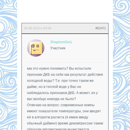
02.08.2012 в 04:59
#52471
ShapironGroL
Участник
как это нужно понимать? Вы испытали
признаки ДКБ на себе как результат действия
холодной воды? Т.е. при точно таком же
дайве, но в теплой воде у Вас не
наблюдалось признаков ДКБ. А может, их у
вас вообще никогда не было?
Отвечаю на вопрос: современные компы
имеют показатели температуры, они вводят
её в алгоритм расчета (я имею ввиду
обычный дайвинг) время декомпрессии таким
образом автоматически вычисляется.