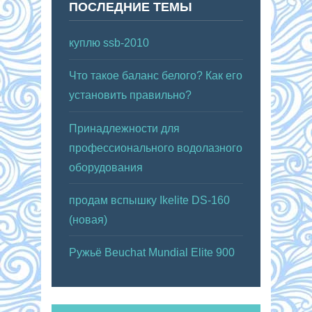
ПОСЛЕДНИЕ ТЕМЫ
куплю ssb-2010
Что такое баланс белого? Как его
установить правильно?
Принадлежности для
профессионального водолазного
оборудования
продам вспышку Ikelite DS-160
(новая)
Ружьё Beuchat Mundial Elite 900