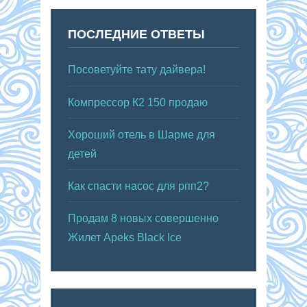
ПОСЛЕДНИЕ ОТВЕТЫ
Посоветуйте тату дайвера!
Компрессор К2 150 продаю
Хороший отель в Шарме для
детей
Как спасти насос для рпп2?
Продам 8 новых совершенно
Жилет Apeks Black Ice