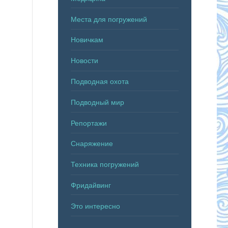
Места для погружений
Новичкам
Новости
Подводная охота
Подводный мир
Репортажи
Снаряжение
Техника погружений
Фридайвинг
Это интересно