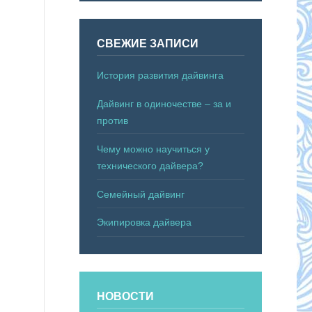
СВЕЖИЕ ЗАПИСИ
История развития дайвинга
Дайвинг в одиночестве – за и
против
Чему можно научиться у
технического дайвера?
Семейный дайвинг
Экипировка дайвера
НОВОСТИ