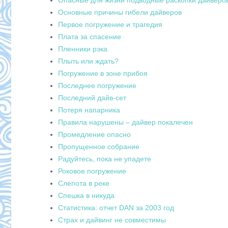
Опасные для жизни подводные раскопки дайверо
Основные причины гибели дайверов
Первое погружение и трагедия
Плата за спасение
Пленники рэка
Плыть или ждать?
Погружение в зоне прибоя
Последнее погружение
Последний дайв-сет
Потеря напарника
Правила нарушены – дайвер покалечен
Промедление опасно
Пропущенное собрание
Радуйтесь, пока не упадете
Роковое погружение
Слепота в реке
Спешка в никуда
Статистика: отчет DAN за 2003 год
Страх и дайвинг не совместимы