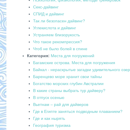
Психология, физиология, методы тренировок
Секс-дайвинг
СПИД и дайвинг
Так ли безопасен дайвинг?
Углекислота и дайвинг
Устраняем близорукость
Что такое рекомпрессия?
Чтоб не было болей в спине
Категория:
Места для погружений
Багамские острова. Места для погружения
Байкал - нераскрытые загадки удивительного озе
Баренцево море хранит свои тайны
Богатство морских глубин Австралии
В какие страны выбрать тур дайверу?
В отпуск осенью
Вьетнам – рай для дайверов
Где в Египте заняться подводным плаванием?
Где и как нырять
География туризма