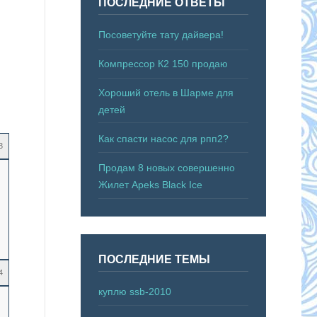
ПОСЛЕДНИЕ ОТВЕТЫ
Посоветуйте тату дайвера!
Компрессор К2 150 продаю
Хороший отель в Шарме для
детей
Как спасти насос для рпп2?
3
Продам 8 новых совершенно
Жилет Apeks Black Ice
ПОСЛЕДНИЕ ТЕМЫ
4
куплю ssb-2010