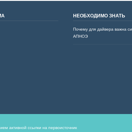
МА
НЕОБХОДИМО ЗНАТЬ
Почему для дайвера важна с
АПНОЭ
ием активной ссылки на первоисточник