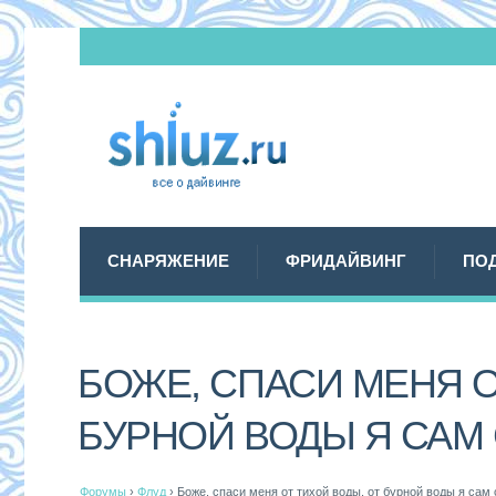
СНАРЯЖЕНИЕ
ФРИДАЙВИНГ
ПО
БОЖЕ, СПАСИ МЕНЯ О
БУРНОЙ ВОДЫ Я САМ
Форумы
›
Флуд
›
Боже, спаси меня от тихой воды, от бурной воды я сам