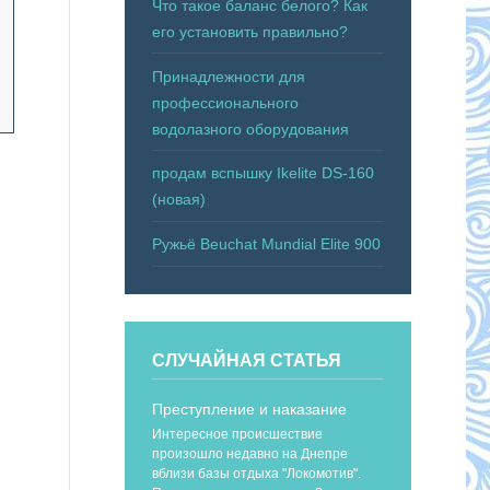
Что такое баланс белого? Как
его установить правильно?
Принадлежности для
профессионального
водолазного оборудования
продам вспышку Ikelite DS-160
(новая)
Ружьё Beuchat Mundial Elite 900
СЛУЧАЙНАЯ СТАТЬЯ
Преступление и наказание
Интересное происшествие
произошло недавно на Днепре
вблизи базы отдыха "Локомотив".