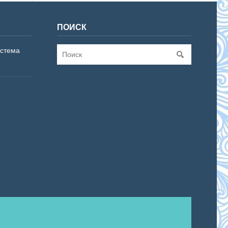
ПОИСК
истема