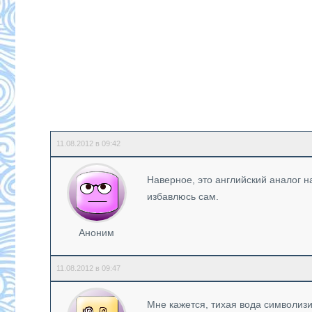
11.08.2012 в 09:42
Наверное, это английский аналог н
избавлюсь сам.
Аноним
11.08.2012 в 09:47
Мне кажется, тихая вода символизи