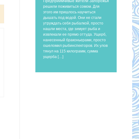
Предприимчивые жители Запорожья
решили поживиться сомом. Для
этого им пришлось научиться
дышать под водой. Они не стали
утруждать себя рыбалкой, просто
нашли места, где зимует рыба и
извлекали ее прямо оттуда. Ущерб,
нанесенный браконьерами, просто
ошеломил рыбинспекторов. Их улов
тянул на 115 килограмм, сумма
ущерба […]