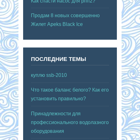
Как спасти насос для рпп2?
Продам 8 новых совершенно
Жилет Apeks Black Ice
ПОСЛЕДНИЕ ТЕМЫ
куплю ssb-2010
Что такое баланс белого? Как его
установить правильно?
Принадлежности для
профессионального водолазного
оборудования