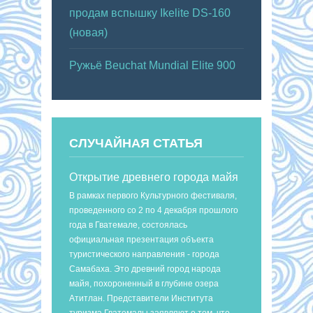
продам вспышку Ikelite DS-160
(новая)
Ружьё Beuchat Mundial Elite 900
СЛУЧАЙНАЯ СТАТЬЯ
Открытие древнего города майя
В рамках первого Культурного фестиваля,
проведенного со 2 по 4 декабря прошлого
года в Гватемале, состоялась
официальная презентация объекта
туристического направления - города
Самабаха. Это древний город народа
майя, похороненный в глубине озера
Атитлан. Представители Института
туризма Гватемалы заявляют о том, что