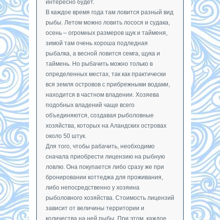
интересно будет.
В каждое время года там ловится разный вид
рыбы. Летом можно ловить лосося и судака,
осень – огромных размеров щук и тайменя,
зимой там очень хороша подледная
рыбалка, а весной ловится семга, щука и
таймень. Но рыбачить можно только в
определенных местах, так как практически
вся земля островов с прибрежными водами,
находится в частном владении. Хозяева
подобных владений чаще всего
объединяются, создавая рыболовные
хозяйства, которых на Аландских островах
около 50 штук.
Для того, чтобы рабачить, необходимо
сначала приобрести лицензию на рыбную
ловлю. Она покупается либо сразу же при
бронировании коттеджа для проживания,
либо непосредственно у хозяина
рыболовного хозяйства. Стоимость лицензий
зависит от величины территории и
количества на ней рыбы. При этом, каждое