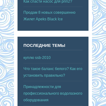
Как спасти насос для рпп2?
Продам 8 новых совершенно
Жилет Apeks Black Ice
ПОСЛЕДНИЕ ТЕМЫ
куплю ssb-2010
Что такое баланс белого? Как его
установить правильно?
Принадлежности для
профессионального водолазного
оборудования