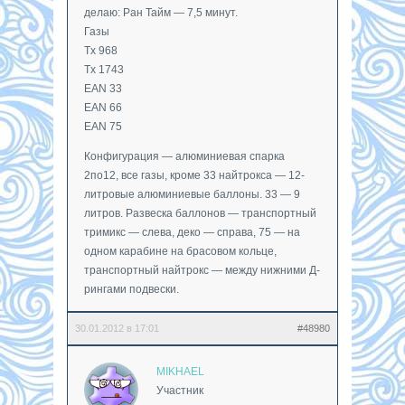
делаю: Ран Тайм — 7,5 минут.
Газы
Tx 968
Tx 1743
EAN 33
EAN 66
EAN 75
Конфигурация — алюминиевая спарка
2по12, все газы, кроме 33 найтрокса — 12-
литровые алюминиевые баллоны. 33 — 9
литров. Развеска баллонов — транспортный
тримикс — слева, деко — справа, 75 — на
одном карабине на брасовом кольце,
транспортный найтрокс — между нижними Д-
рингами подвески.
30.01.2012 в 17:01
#48980
MIKHAEL
Участник