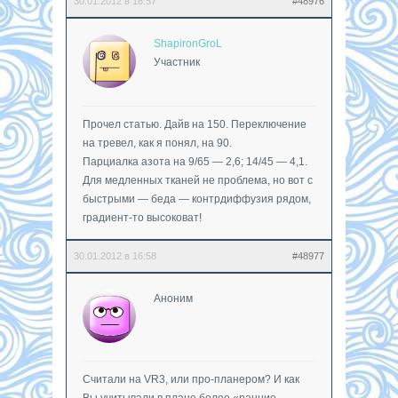
30.01.2012 в 16:57
#48976
ShapironGroL
Участник
Прочел статью. Дайв на 150. Переключение
на тревел, как я понял, на 90.
Парциалка азота на 9/65 — 2,6; 14/45 — 4,1.
Для медленных тканей не проблема, но вот с
быстрыми — беда — контрдиффузия рядом,
градиент-то высоковат!
30.01.2012 в 16:58
#48977
Аноним
Считали на VR3, или про-планером? И как
Вы учитывали в плане более «ранние