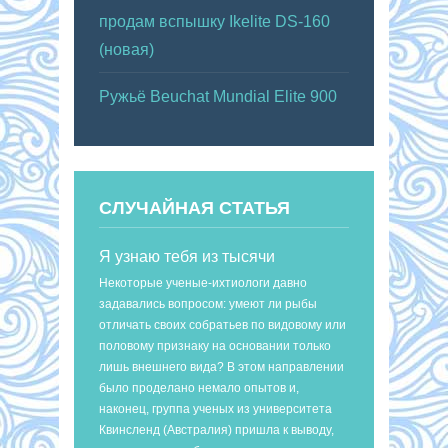
продам вспышку Ikelite DS-160
(новая)
Ружьё Beuchat Mundial Elite 900
СЛУЧАЙНАЯ СТАТЬЯ
Я узнаю тебя из тысячи
Некоторые ученые-ихтиологи давно
задавались вопросом: умеют ли рыбы
отличать своих собратьев по видовому или
половому признаку на основании только
лишь внешнего вида? В этом направлении
было проделано немало опытов и,
наконец, группа ученых из университета
Квинсленд (Австралия) пришла к выводу,