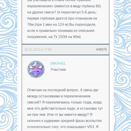
переключения» (имеется в виду глубина 90)
на другие смеси? (я пересчитал 5-й день;
первая глубокая дается про-планером на
76м (при 1 мин на 124 м) Вы переходили,
если я правильно понимаю из описания
погружения, на Tx 15/39 на 90м)
30.01.2012 в 17:00
#48978
MIKHAEL
Участник
Отвечаю на последний вопрос. А связь где
между остановками и переключением
смесей? Я переключаюсь только тогда, когда
мне это действительно надо, и остановка тут
ни при чем. Или чт вы имеете ввиду? Я
склонен к задержке средней фазы всплытия
относительно того, что показывает VR3. Я