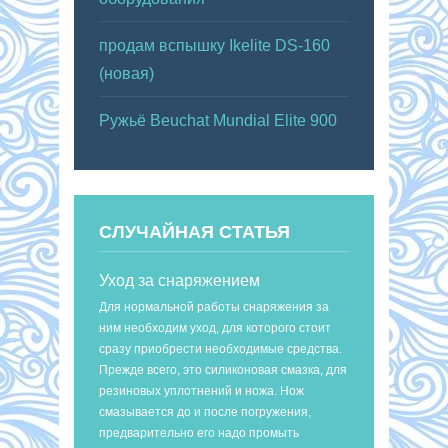
продам вспышку Ikelite DS-160
(новая)
Ружьё Beuchat Mundial Elite 900
СЛУЧАЙНАЯ СТАТЬЯ
Уход за снаряжением
Для нормальной работы снаряжения за
ним необходим уход, для которого стоит
сразу приобрести необходимые средства.
Прежде всего, это силиконовая смазка, для
резиновых уплотнений и ножа. Нож
смазывается до и после погружения,
предварительно его надо промыть