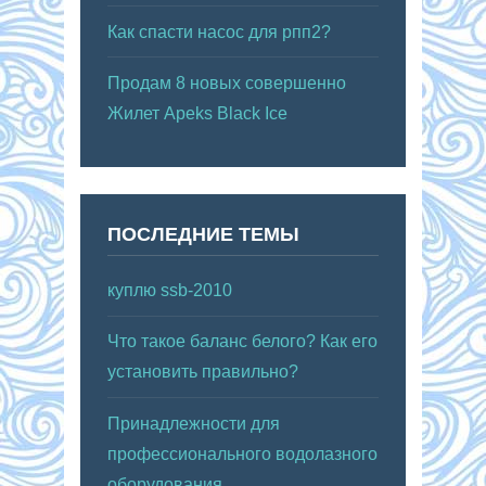
Как спасти насос для рпп2?
Продам 8 новых совершенно
Жилет Apeks Black Ice
ПОСЛЕДНИЕ ТЕМЫ
куплю ssb-2010
Что такое баланс белого? Как его
установить правильно?
Принадлежности для
профессионального водолазного
оборудования