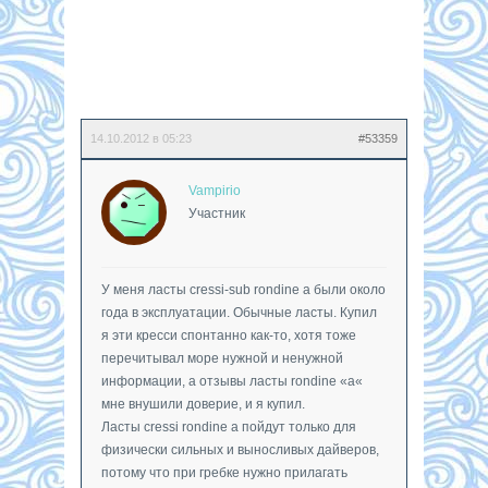
14.10.2012 в 05:23
#53359
Vampirio
Участник
У меня ласты cressi-sub rondine a были около
года в эксплуатации. Обычные ласты. Купил
я эти кресси спонтанно как-то, хотя тоже
перечитывал море нужной и ненужной
информации, а отзывы ласты rondine «a«
мне внушили доверие, и я купил.
Ласты cressi rondine a пойдут только для
физически сильных и выносливых дайверов,
потому что при гребке нужно прилагать