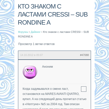
КТО ЗНАКОМ С
ЛАСТАМИ CRESSI – SUB
RONDINE A
Форумы
›
Дайвинг
›
Кто знаком с ластами CRESSI – SUB
RONDINE A
Просмотр 1 ветки ответов
14.10.2012 в 05:07
#47088
Аноним
Когда задумывался о смене ласт,
остановился на MARES AVANTI QVATRO,
купил. А на следующий день прочитал статью
в «Нептуне» №5 за 2004 год. Там описан