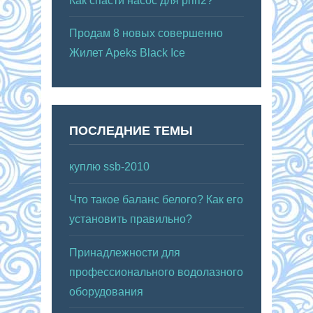
Как спасти насос для рпп2?
Продам 8 новых совершенно
Жилет Apeks Black Ice
ПОСЛЕДНИЕ ТЕМЫ
куплю ssb-2010
Что такое баланс белого? Как его
установить правильно?
Принадлежности для
профессионального водолазного
оборудования