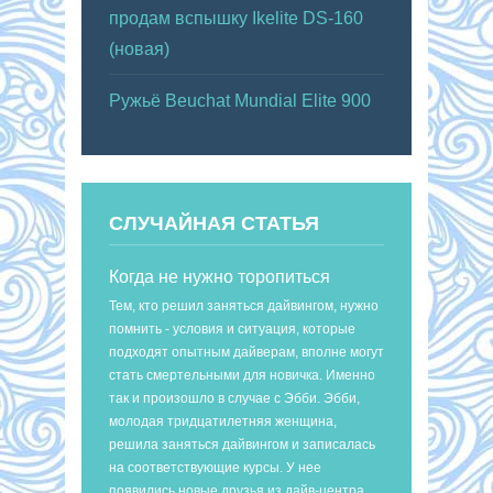
продам вспышку Ikelite DS-160
(новая)
Ружьё Beuchat Mundial Elite 900
СЛУЧАЙНАЯ СТАТЬЯ
Когда не нужно торопиться
Тем, кто решил заняться дайвингом, нужно
помнить - условия и ситуация, которые
подходят опытным дайверам, вполне могут
стать смертельными для новичка. Именно
так и произошло в случае с Эбби. Эбби,
молодая тридцатилетняя женщина,
решила заняться дайвингом и записалась
на соответствующие курсы. У нее
появились новые друзья из дайв-центра.