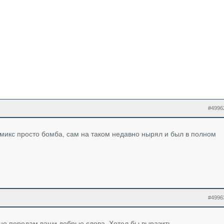
#4996
микс просто бомба, сам на таком недавно нырял и был в полном
#4996
но передам ваши добрые слова. Хотел бы выразить