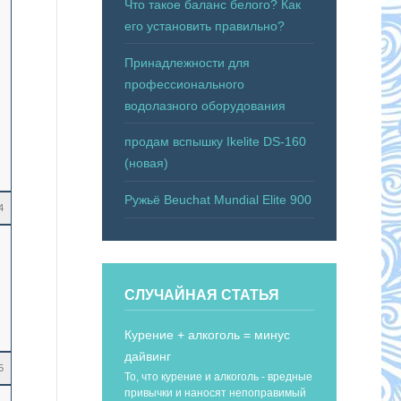
Что такое баланс белого? Как
его установить правильно?
Принадлежности для
профессионального
водолазного оборудования
продам вспышку Ikelite DS-160
(новая)
Ружьё Beuchat Mundial Elite 900
4
СЛУЧАЙНАЯ СТАТЬЯ
Курение + алкоголь = минус
дайвинг
5
То, что курение и алкоголь - вредные
привычки и наносят непоправимый