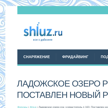
СНАРЯЖЕНИЕ
ФРИДАЙВИНГ
ПО
ЛАДОЖСКОЕ ОЗЕРО РЭ
ПОСТАВЛЕН НОВЫЙ Р
Форумы
›
Флуд
›
Ладожское озеро рэк +севастополь п 163. Поставлен но