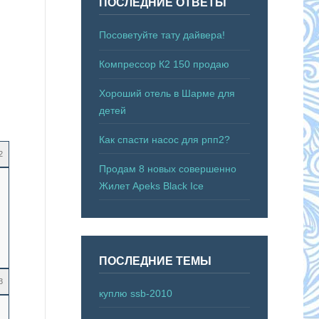
ПОСЛЕДНИЕ ОТВЕТЫ
Посоветуйте тату дайвера!
Компрессор К2 150 продаю
Хороший отель в Шарме для
детей
Как спасти насос для рпп2?
2
Продам 8 новых совершенно
Жилет Apeks Black Ice
ПОСЛЕДНИЕ ТЕМЫ
3
куплю ssb-2010