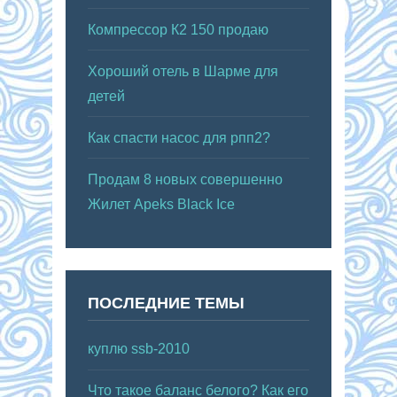
Компрессор К2 150 продаю
Хороший отель в Шарме для
детей
Как спасти насос для рпп2?
Продам 8 новых совершенно
Жилет Apeks Black Ice
ПОСЛЕДНИЕ ТЕМЫ
куплю ssb-2010
Что такое баланс белого? Как его