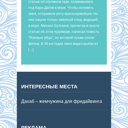
статью об огромном гаде, появившемся
под Кара-Дагом в море. Чтобы изловить
змея, отправили роту красноармейцев. Но
они нашли только змеиный след, ведущий
в море. Михаил Булгаков, прочитав в газете
статью об этом чудовище, написал повесть
"Роковые яйца", по которой позже сняли
фильм. В 30-ых годах змея видел рыбак из
[…]
ИНТЕРЕСНЫЕ МЕСТА
Дахаб – жемчужина для фридайвинга
РЕКЛАМА