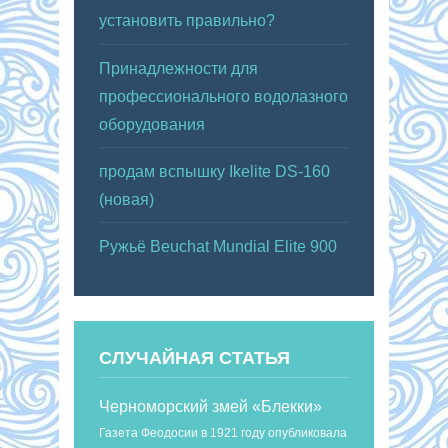
установить правильно?
Принадлежности для
профессионального водолазного
оборудования
продам вспышку Ikelite DS-160
(новая)
Ружьё Beuchat Mundial Elite 900
СЛУЧАЙНАЯ СТАТЬЯ
Черноморский змей «Блекки»
Газета Феодосии в 1921 году опубликовала