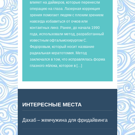
влияет на дайверов, которые перенесли
операцию на глаза. Лазерная коррекция
зрения помогает людям с плохим зрением
навсегда избавиться от очков или
контактных линз. Ранее, до начала 1990
года, использовали метод, разработанный
известным офтальмохирургом С.
Федоровым, который носит название
радиальная кератотомия. Метод
заключался в том, что исправлялась форма
глазного яблока, которое в […]
ИНТЕРЕСНЫЕ МЕСТА
Дахаб – жемчужина для фридайвинга