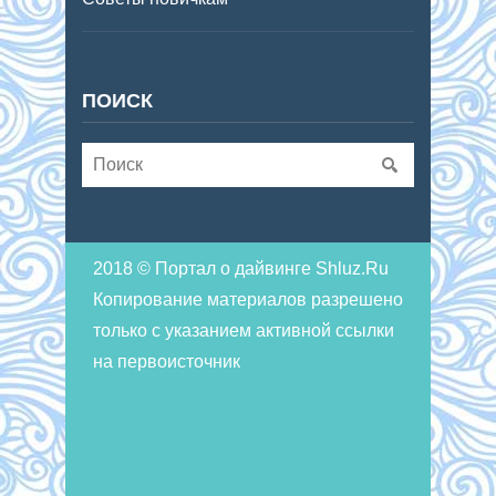
ПОИСК
2018 © Портал о дайвинге Shluz.Ru
Копирование материалов разрешено
только с указанием активной ссылки
на первоисточник