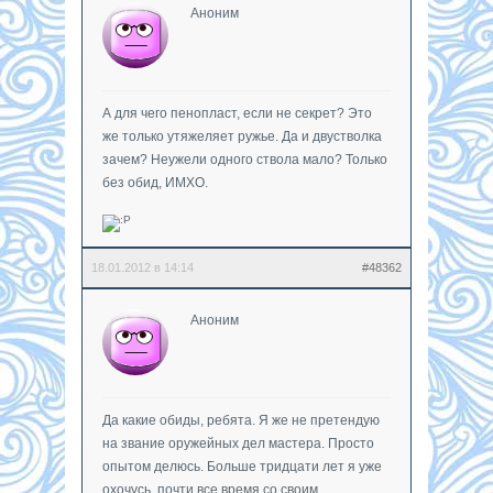
Аноним
А для чего пенопласт, если не секрет? Это
же только утяжеляет ружье. Да и двустволка
зачем? Неужели одного ствола мало? Только
без обид, ИМХО.
18.01.2012 в 14:14
#48362
Аноним
Да какие обиды, ребята. Я же не претендую
на звание оружейных дел мастера. Просто
опытом делюсь. Больше тридцати лет я уже
охочусь, почти все время со своим