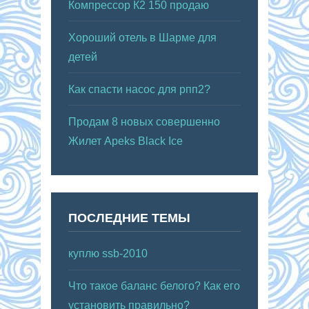
Компрессор К2 150 продаю
Хороший отель в Шарме для
детей
Как спасти насос для рпп2?
Продам 8 новых совершенно
Жилет Apeks Black Ice
ПОСЛЕДНИЕ ТЕМЫ
куплю ssb-2010
Что такое баланс белого? Как его
установить правильно?