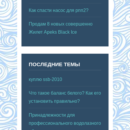
Как спасти насос для рпп2?
Продам 8 новых совершенно
Жилет Apeks Black Ice
ПОСЛЕДНИЕ ТЕМЫ
куплю ssb-2010
Что такое баланс белого? Как его
установить правильно?
Принадлежности для
профессионального водолазного