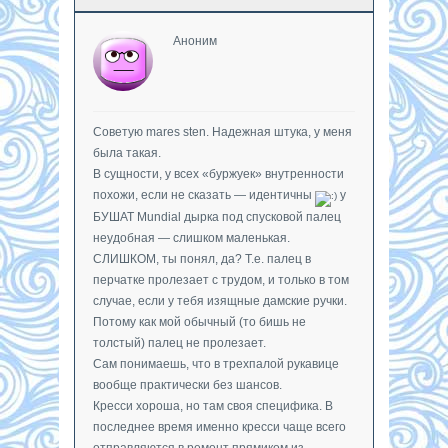
Аноним
Советую mares sten. Надежная штука, у меня
была такая.
В сущности, у всех «буржуек» внутренности
похожи, если не сказать — идентичны
у
БУШАТ Mundial дырка под спусковой палец
неудобная — слишком маленькая.
СЛИШКОМ, ты понял, да? Т.е. палец в
перчатке пролезает с трудом, и только в том
случае, если у тебя изящные дамские ручки.
Потому как мой обычный (то бишь не
толстый) палец не пролезает.
Сам понимаешь, что в трехпалой рукавице
вообще практически без шансов.
Кресси хороша, но там своя специфика. В
последнее время именно кресси чаще всего
отправляются в ремонт прямиком из