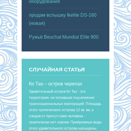
оборудования
продам вспышку Ikelite DS-160
(новая)
Ружьё Beuchat Mundial Elite 900
СЛУЧАЙНАЯ СТАТЬЯ
Ко Тао – остров черепах
Удивительный остров Ко Тао - это
территория, не попавшая под влияние
транснациональных корпораций. Площадь
этого тропического острова 12 кв. км, а
следов от присутствия человека -
практически нет совсем. Прибрежные воды
этого удивительного острова насыщены