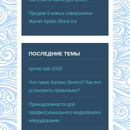
Продам 8 новых совершенно
Жилет Apeks Black Ice
ПОСЛЕДНИЕ ТЕМЫ
куплю ssb-2010
Что такое баланс белого? Как его
установить правильно?
Принадлежности для
профессионального водолазного
оборудования