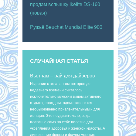
продам вспышку Ikelite DS-160
(новая)
Ружьё Beuchat Mundial Elite 900
СЛУЧАЙНАЯ СТАТЬЯ
Вьетнам – рай для дайверов
Ныряние с аквалангом, которое до
недавнего времени считалось
исключительно мужским видом активного
отдыха, с каждым годом становится
необыкновенно привлекательным и для
женщин. Это неудивительно, ведь
плаванье само по себе полезно для
укрепления здоровья и женской красоты. А
лицезрение флоры и фауны морских