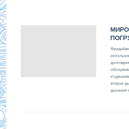
МИРО
ПОГР
Фридайви
использо
долговре
обслужив
и удешев
второе д
дыхания 