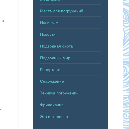
,
Места для погружений
 в
Новичкам
Новости
Подводная охота
Подводный мир
Репортажи
Снаряжение
Техника погружений
Фридайвинг
,
Это интересно