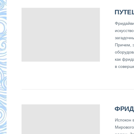
ПУТЕ
Фридайвин
искусств
загадочн
Причем, 
оборудов
как фрид
в соверш
ФРИД
Испокон 
Мирового 