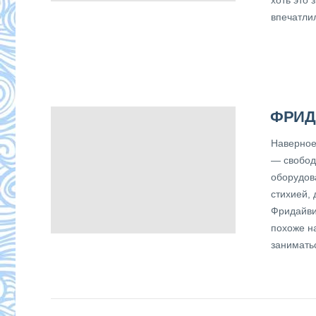
впечатлил
ФРИД
Наверное
— свобод
оборудов
стихией, 
Фридайви
похоже на
занимать