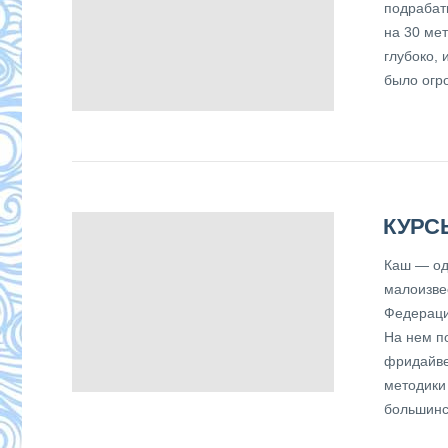
подрабат
на 30 мет
глубоко, 
было огро
КУРС
Каш — од
малоизве
Федерации
На нем п
фридайве
методики
большинс