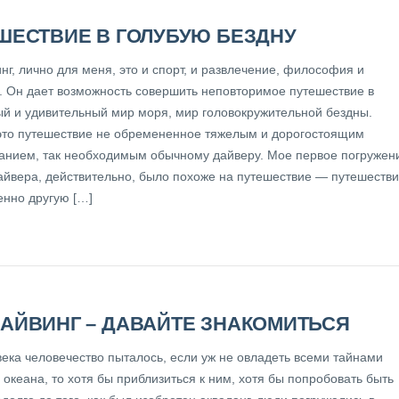
ШЕСТВИЕ В ГОЛУБУЮ БЕЗДНУ
г, лично для меня, это и спорт, и развлечение, философия и
о. Он дает возможность совершить неповторимое путешествие в
ый и удивительный мир моря, мир головокружительной бездны.
это путешествие не обремененное тяжелым и дорогостоящим
анием, так необходимым обычному дайверу. Мое первое погружен
айвера, действительно, было похоже на путешествие — путешеств
енно другую […]
АЙВИНГ – ДАВАЙТЕ ЗНАКОМИТЬСЯ
века человечество пыталось, если уж не овладеть всеми тайнами
океана, то хотя бы приблизиться к ним, хотя бы попробовать быть