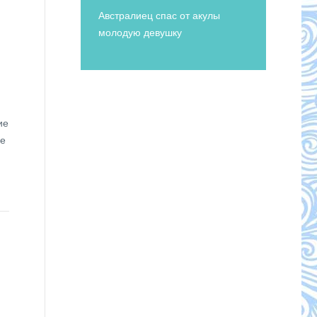
Австралиец спас от акулы
молодую девушку
ие
ие