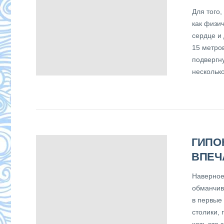
Для того
как физи
сердце и 
15 метро
подвергн
нескольк
ГИПО
ВПЕЧ
Наверное,
обманчивы
в первые
столики,
хоть это 