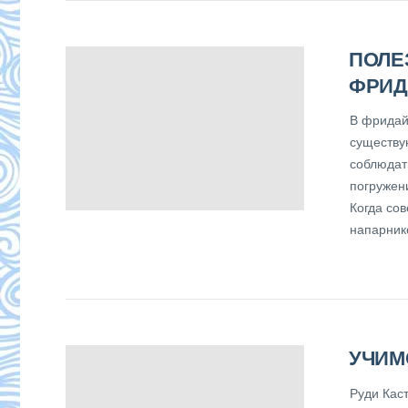
ПОЛЕ
ФРИД
В фридай
существу
соблюдат
погружени
Когда со
напарник
УЧИМ
Руди Кас