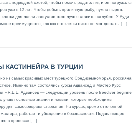
ывать подводной охотой, чтобы помочь родителям, и он погружалс
ров уже в 12 лет. Чтобы добыть приличную рыбу, нужно нырять
и клетки для ловли лангустов тоже лучше ставить поглубже. У Руди
мное преимущество, так как его клетки никто не мог достать. […]
Ы КАСТИНЕЙРА В ТУРЦИИ
но из самых красивых мест турецкого Средиземноморья, россиян
стное. Именно там состоялись курсы Адвансед и Мастер Курс
 F.R.E.E. Адвансед — следующий уровень после freediver beginner
олучают основные знания и навыки, которые необходимы
ру для самосовершенствования. На курсах, кроме отточенной
 мастера, работает и убеждение в безопасности. Подавляющее
тво в процессе […]