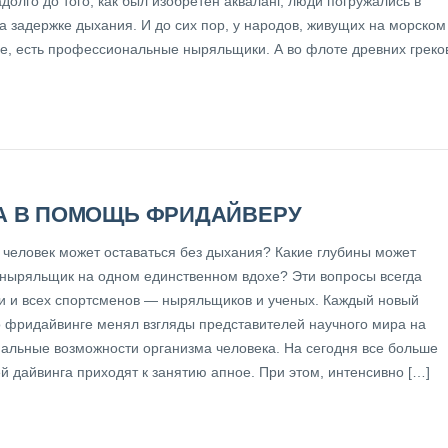
долго до того, как был изобретен акваланг, люди погружались в
а задержке дыхания. И до сих пор, у народов, живущих на морском
е, есть профессиональные ныряльщики. А во флоте древних греко
А В ПОМОЩЬ ФРИДАЙВЕРУ
о человек может оставаться без дыхания? Какие глубины может
 ныряльщик на одном единственном вдохе? Эти вопросы всегда
и и всех спортсменов — ныряльщиков и ученых. Каждый новый
о фридайвинге менял взгляды представителей научного мира на
альные возможности организма человека. На сегодня все больше
й дайвинга приходят к занятию апное. При этом, интенсивно […]