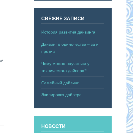
СВЕЖИЕ ЗАПИСИ
История развития дайвинга
Дайвинг в одиночестве – за и
против
ой
Чему можно научиться у
технического дайвера?
Семейный дайвинг
Экипировка дайвера
НОВОСТИ