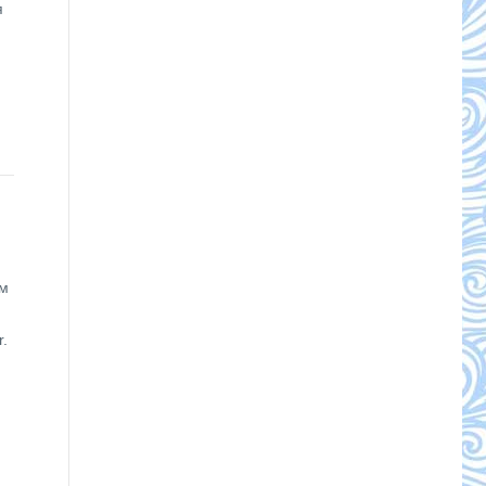
я
ам
.