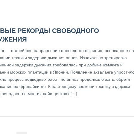
ВЫЕ РЕКОРДЫ СВОБОДНОГО
УЖЕНИЯ
нг — старейшее направление подводного ныряния, основанное на
вании техники задержки дыхания апноэ. Изначально тренировка
менной задержки дыхания требовалась при добыче жемчуга и
ании морских плантаций в Японии. Появление акваланга упростил
ило процесс подводных работ, но апноэ продолжало жить, обретя
ыхание во фридайвинге. К настоящему времени технику задержки
преподают во многих дайв-центрах […]