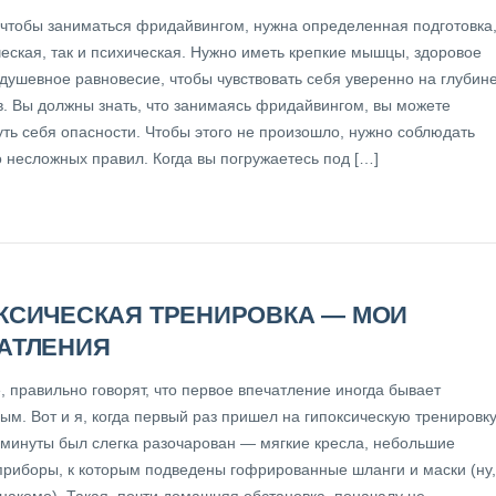
, чтобы заниматься фридайвингом, нужна определенная подготовка
ческая, так и психическая. Нужно иметь крепкие мышцы, здоровое
душевное равновесие, чтобы чувствовать себя уверенно на глубине
в. Вы должны знать, что занимаясь фридайвингом, вы можете
уть себя опасности. Чтобы этого не произошло, нужно соблюдать
о несложных правил. Когда вы погружаетесь под […]
КСИЧЕСКАЯ ТРЕНИРОВКА — МОИ
АТЛЕНИЯ
 правильно говорят, что первое впечатление иногда бывает
м. Вот и я, когда первый раз пришел на гипоксическую тренировку
 минуты был слегка разочарован — мягкие кресла, небольшие
 приборы, к которым подведены гофрированные шланги и маски (ну,
знакомо). Такая, почти домашняя обстановка, поначалу не