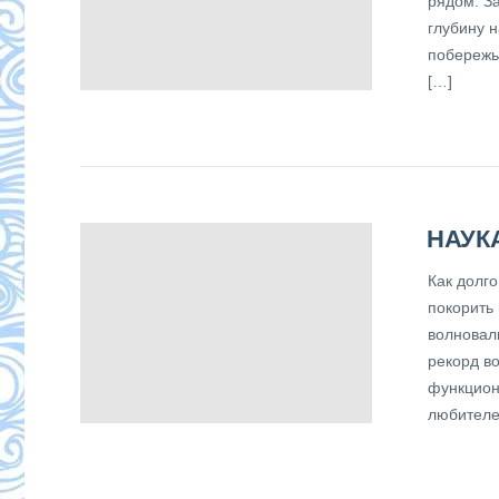
рядом. За
глубину н
побережь
[…]
НАУК
Как долг
покорить
волновал
рекорд в
функцион
любителе