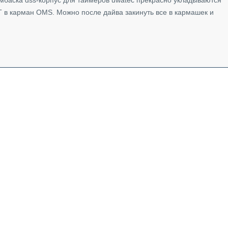
баска dss-корпус для таймеров uwatec прекрасно укладываются
T в карман OMS. Можно после дайва закинуть все в кармашек и