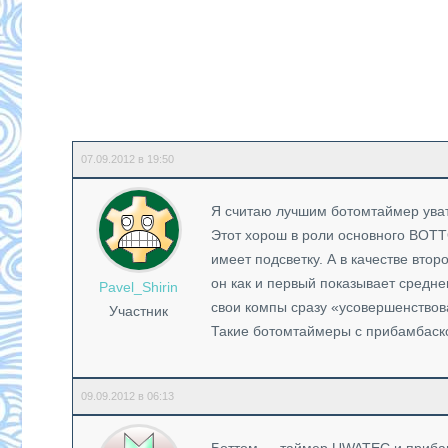
07.09.2012 в 19:50
Я считаю лучшим ботомтаймер увате
Этот хорош в роли основного BOTTO
имеет подсветку. А в качестве втор
он как и первый показывает среднею
Pavel_Shirin
свои компы сразу «усовершенствова
Участник
Такие ботомтаймеры с прибамбаск
09.09.2012 в 06:13