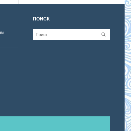
ПОИСК
им