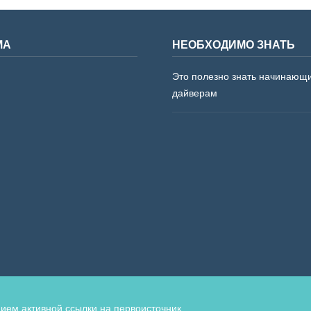
МА
НЕОБХОДИМО ЗНАТЬ
Это полезно знать начинающ
дайверам
ием активной ссылки на первоисточник