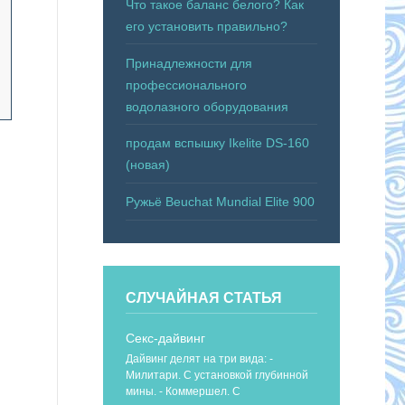
Что такое баланс белого? Как
его установить правильно?
Принадлежности для
профессионального
водолазного оборудования
продам вспышку Ikelite DS-160
(новая)
Ружьё Beuchat Mundial Elite 900
СЛУЧАЙНАЯ СТАТЬЯ
Секс-дайвинг
Дайвинг делят на три вида: -
Милитари. С установкой глубинной
мины. - Коммершел. С