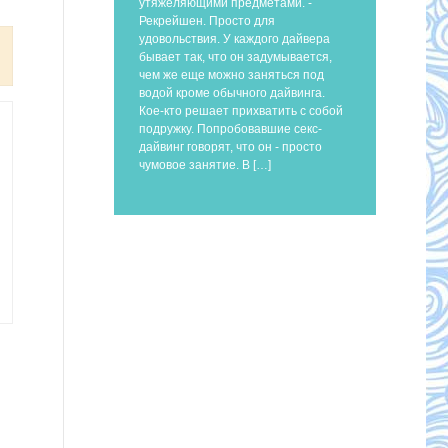
утяжеляющими предметами. -
Рекрейшен. Просто для
удовольствия. У каждого дайвера
бывает так, что он задумывается,
чем же еще можно заняться под
водой кроме обычного дайвинга.
Кое-кто решает прихватить с собой
подружку. Попробовавшие секс-
дайвинг говорят, что он - просто
чумовое занятие. В […]