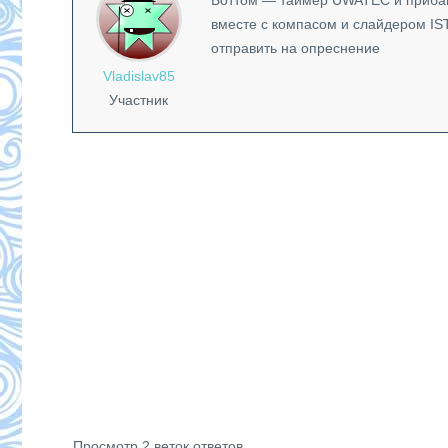
Боттом — таймер UWATEC и прибам
вместе с компасом и слайдером IS
отправить на опреснение
Vladislav85
Участник
Просмотр 2 веток ответов