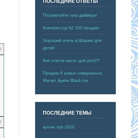
ПОСЛЕДНИЕ ОТВЕТЫ
Посоветуйте тату дайвера!
Компрессор К2 150 продаю
Хороший отель в Шарме для
детей
6
Как спасти насос для рпп2?
Продам 8 новых совершенно
Жилет Apeks Black Ice
ПОСЛЕДНИЕ ТЕМЫ
7
куплю ssb-2010