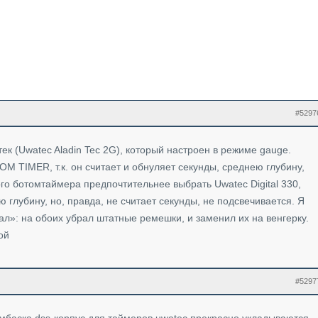
#5297
к (Uwatec Aladin Tec 2G), который настроен в режиме gauge.
M TIMER, т.к. он считает и обнуляет секунды, среднею глубину,
ого ботомтаймера предпочтительнее выбрать Uwatec Digital 330,
 глубину, но, правда, не считает секунды, не подсвечивается. Я
л»: на обоих убрал штатные ремешки, и заменил их на венгерку.
ой
#5297