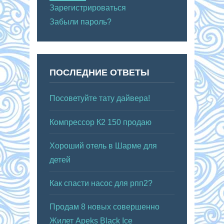
Зарегистрироваться
Забыли пароль?
ПОСЛЕДНИЕ ОТВЕТЫ
Посоветуйте тату дайвера!
Компрессор К2 150 продаю
Хороший отель в Шарме для
детей
Как спасти насос для рпп2?
Продам 8 новых совершенно
Жилет Apeks Black Ice