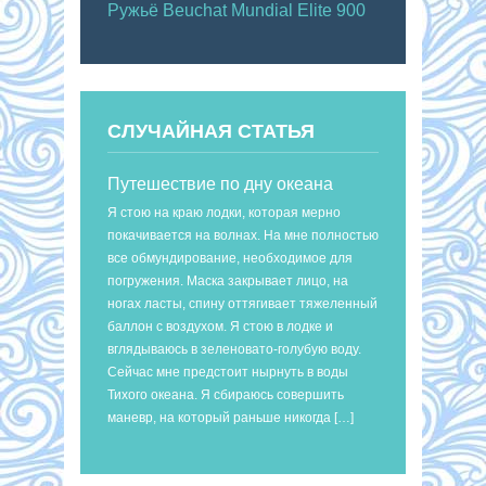
Ружьё Beuchat Mundial Elite 900
СЛУЧАЙНАЯ СТАТЬЯ
Путешествие по дну океана
Я стою на краю лодки, которая мерно
покачивается на волнах. На мне полностью
все обмундирование, необходимое для
погружения. Маска закрывает лицо, на
ногах ласты, спину оттягивает тяжеленный
баллон с воздухом. Я стою в лодке и
вглядываюсь в зеленовато-голубую воду.
Сейчас мне предстоит нырнуть в воды
Тихого океана. Я сбираюсь совершить
маневр, на который раньше никогда […]