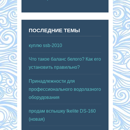
ПОСЛЕДНИЕ ТЕМЫ
куплю ssb-2010
Что такое баланс белого? Как его
установить правильно?
Принадлежности для
профессионального водолазного
оборудования
продам вспышку Ikelite DS-160
(новая)