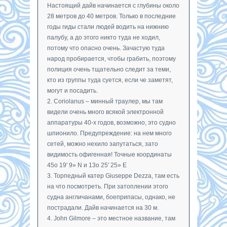
Настоящий дайв начинается с глубины около
28 метров до 40 метров. Только в последние
годы гиды стали людей водить на нижнию
палубу, а до этого никто туда не ходил,
потому что опасно очень. Зачастую туда
народ пробирается, чтобы грабить, поэтому
полиция очень тщательно следит за теми,
кто из группы туда суется, если че заметят,
могут и посадить.
2. Coriolanus – минный траулер, мы там
видели очень много всякой электронной
аппаратуры 40-х годов, возможно, это судно
шпионило. Предупреждение: на нем много
сетей, можно нехило запутаться, зато
видимость офигенная! Точные координаты
45o 19′ 9» N и 13o 25′ 25» E
3. Торпедный катер Giuseppe Dezza, там есть
на что посмотреть. При затоплении этого
судна англичанами, боеприпасы, однако, не
пострадали. Дайв начинается на 30 м.
4. John Gilmore – это местное название, там