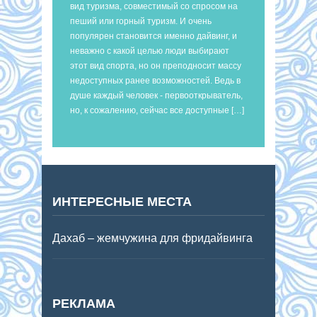
вид туризма, совместимый со спросом на
пеший или горный туризм. И очень
популярен становится именно дайвинг, и
неважно с какой целью люди выбирают
этот вид спорта, но он преподносит массу
недоступных ранее возможностей. Ведь в
душе каждый человек - первооткрыватель,
но, к сожалению, сейчас все доступные […]
ИНТЕРЕСНЫЕ МЕСТА
Дахаб – жемчужина для фридайвинга
РЕКЛАМА