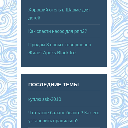
Хороший отель в Шарме для
детей
Как спасти насос для рпп2?
Продам 8 новых совершенно
Жилет Apeks Black Ice
ПОСЛЕДНИЕ ТЕМЫ
куплю ssb-2010
Что такое баланс белого? Как его
установить правильно?