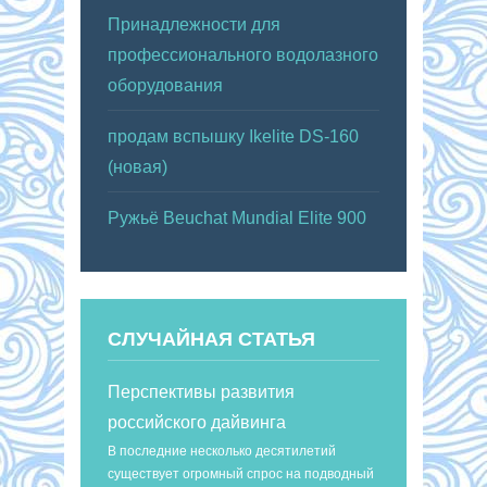
Принадлежности для
профессионального водолазного
оборудования
продам вспышку Ikelite DS-160
(новая)
Ружьё Beuchat Mundial Elite 900
СЛУЧАЙНАЯ СТАТЬЯ
Перспективы развития
российского дайвинга
В последние несколько десятилетий
существует огромный спрос на подводный