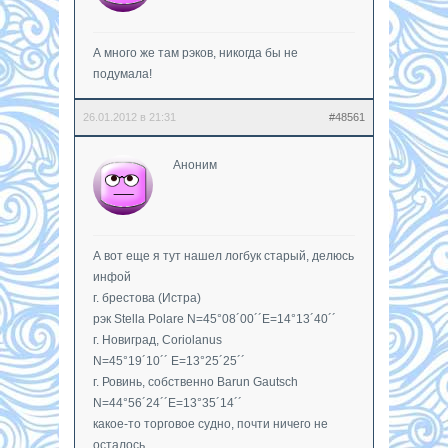
А много же там рэков, никогда бы не
подумала!
26.01.2012 в 21:31
#48561
Аноним
А вот еще я тут нашел логбук старый, делюсь
инфой
г. брестова (Истра)
рэк Stella Polare N=45°08´00´´E=14°13´40´´
г. Новиград, Coriolanus
N=45°19´10´´ E=13°25´25´´
г. Ровинь, собственно Barun Gautsch
N=44°56´24´´E=13°35´14´´
какое-то торговое судно, почти ничего не
осталось