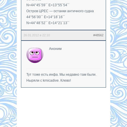
N=44°45´59´´ E=13°55´54´´
Остров ЦРЕС — останки античного судна
44°56´00´´ E=14°18´16´´
N=44°48´52´´ E=14°21´13´´
26.01.2012 в 22:10
#48562
Аноним
Тут тоже есть инфа. Мы недавно там были.
Ныряли с krnicadive. Клево!