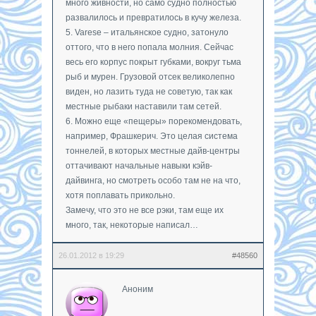
много живности, но само судно полностью
развалилось и превратилось в кучу железа.
5. Varese – итальянское судно, затонуло
оттого, что в него попала молния. Сейчас
весь его корпус покрыт губками, вокруг тьма
рыб и мурен. Грузовой отсек великолепно
виден, но лазить туда не советую, так как
местные рыбаки наставили там сетей.
6. Можно еще «пещеры» порекомендовать,
например, Фрашкерич. Это целая система
тоннелей, в которых местные дайв-центры
оттачивают начальные навыки кэйв-
дайвинга, но смотреть особо там не на что,
хотя поплавать прикольно.
Замечу, что это не все рэки, там еще их
много, так, некоторые написал…
26.01.2012 в 19:29
#48560
Аноним