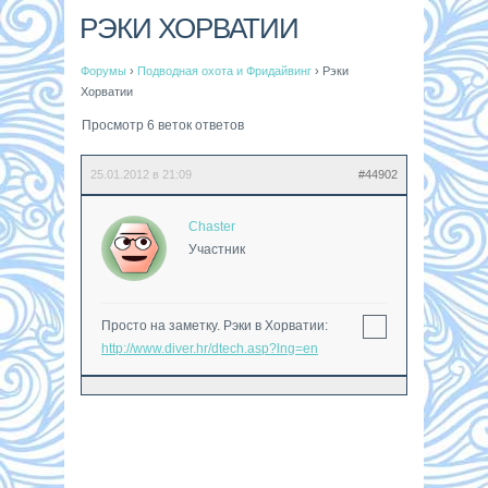
РЭКИ ХОРВАТИИ
Форумы
›
Подводная охота и Фридайвинг
›
Рэки
Хорватии
Просмотр 6 веток ответов
25.01.2012 в 21:09
#44902
Chaster
Участник
Просто на заметку. Рэки в Хорватии:
http://www.diver.hr/dtech.asp?lng=en