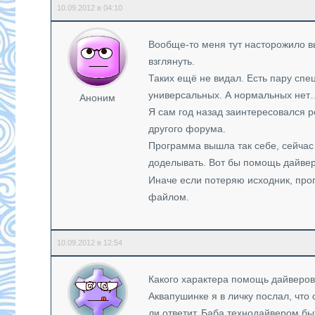
10.09.2012 в 04:10
Вообще-то меня тут насторожило вы
взглянуть.
Таких ещё не видал. Есть пару сп
универсальных. А нормальных нет
Аноним
Я сам год назад заинтересовался 
другого форума.
Программа вышла так себе, сейчас
доделывать. Вот бы помощь дайве
Иначе если потеряю исходник, прог
файлом.
10.09.2012 в 12:54
Какого характера помощь дайверов
Аквапушинке я в личку послал, чт
ли ответит. Баба технодайвером бы