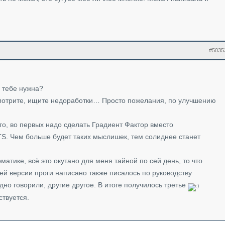
#5035
 тебе нужна?
мотрите, ищите недоработки… Просто пожелания, по улучшению
го, во первых надо сделать Градиент Фактор вместо
TS. Чем больше будет таких мыслишек, тем солиднее станет
атике, всё это окутано для меня тайной по сей день, то что
ей версии проги написано также писалось по руководству
но говорили, другие другое. В итоге получилось третье
ствуется.