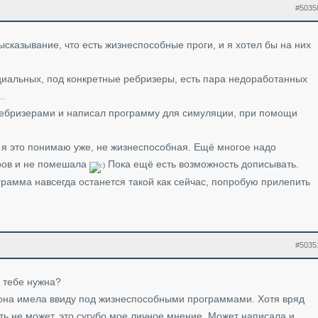
#5035
сказывание, что есть жизнеспособные проги, и я хотел бы на них
ециальных, под конкретные ребризеры, есть пара недоработанных
…
ребризерами и написал программу для симуляции, при помощи
 я это понимаю уже, не жизнеспособная. Ещё многое надо
ров и не помешала
Пока ещё есть возможность дописывать.
рамма навсегда останется такой как сейчас, попробую прилепить
#5035
 тебе нужна?
о она имела ввиду под жизнеспособными программами. Хотя вряд
ть не может, это сугубо мое личное мнение. Может написала и