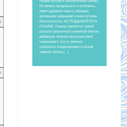
общие истоки и аналогичные схемы.
Их можно предсказать и избежать,
имея здравый смысл, обладая
должными навыками и зная основы
безопасности. НЕ ПОДДАВАЙТЕСЬ
8
ПАНИКЕ. Паника является самой
распространенной причиной гибели
дайверов. Анализ происшествий
показывает, что от умения
сохранять хладнокровие и разум
зависит жизнь […]
9