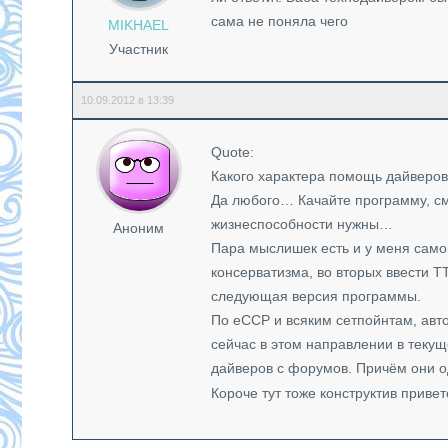
сама не поняла чего
MIKHAEL
Участник
10.09.2012 в 13:39
Quote:
Какого характера помощь дайверов
Да любого… Качайте программу, с
жизнеспособности нужны…
Аноним
Пара мыслишек есть и у меня само
консерватизма, во вторых ввести T
следующая версия программы.
По еССР и всяким сетпойнтам, автом
сейчас в этом направлении в текущ
дайверов с форумов. Причём они од
Короче тут тоже конструктив привет