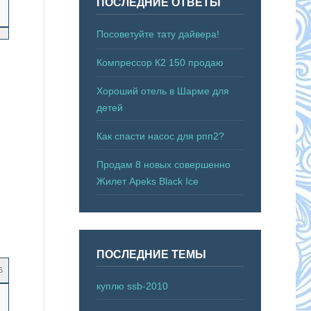
ПОСЛЕДНИЕ ОТВЕТЫ
Посоветуйте тату дайвера!
Компрессор К2 150 продаю
Хороший отель в Шарме для
детей
Как спасти насос для рпп2?
Продам 8 новых совершенно
Жилет Apeks Black Ice
ПОСЛЕДНИЕ ТЕМЫ
6
куплю ssb-2010