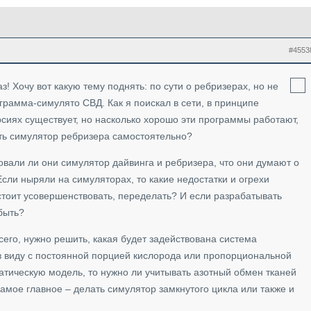
#4553
! Хочу вот какую тему поднять: по сути о ребризерах, но не
грамма-симулято СВД. Как я поискал в сети, в принципе
сиях существует, но насколько хорошо эти программы работают,
ать симулятор ребризера самостоятельно?
овали ли они симулятор дайвинга и ребризера, что они думают о
 Если ныряли на симуляторах, то какие недостатки и огрехи
 стоит усовершенствовать, переделать? И если разрабатывать
быть?
его, нужно решить, какая будет задействована система
 виду с постоянной порцией кислорода или пропорциональной
атическую модель, то нужно ли учитывать азотный обмен тканей
амое главное – делать симулятор замкнутого цикла или также и