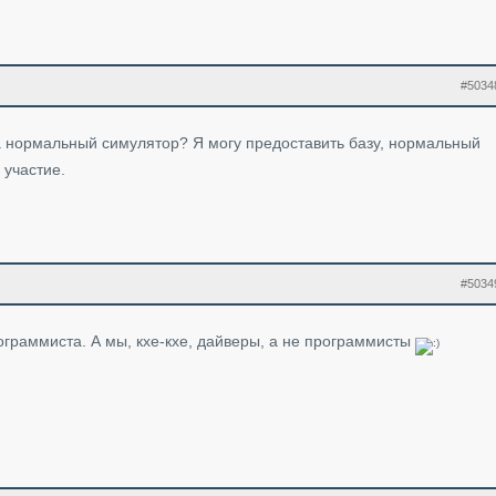
#5034
на нормальный симулятор? Я могу предоставить базу, нормальный
 участие.
#5034
ограммиста. А мы, кхе-кхе, дайверы, а не программисты