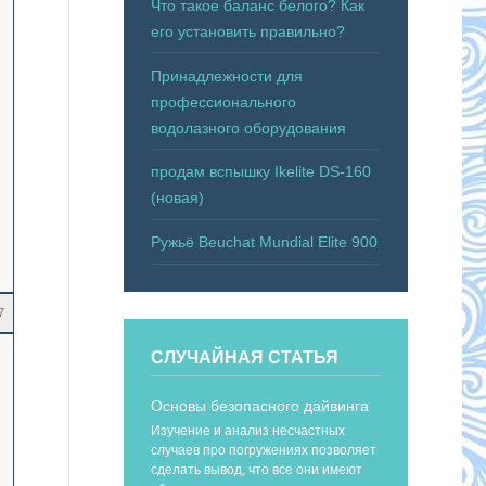
Что такое баланс белого? Как
его установить правильно?
Принадлежности для
профессионального
водолазного оборудования
продам вспышку Ikelite DS-160
(новая)
Ружьё Beuchat Mundial Elite 900
7
СЛУЧАЙНАЯ СТАТЬЯ
Основы безопасного дайвинга
Изучение и анализ несчастных
случаев про погружениях позволяет
сделать вывод, что все они имеют