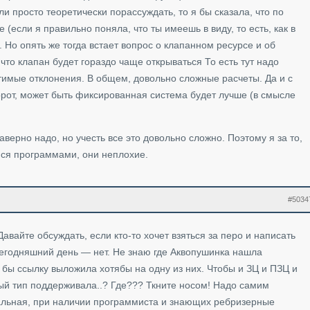
 просто теоретически порассуждать, то я бы сказала, что по
(если я правильно поняла, что ты имеешь в виду, то есть, как в
е. Но опять же тогда встает вопрос о клапанном ресурсе и об
 что клапан будет гораздо чаще открываться То есть тут надо
тимые отклонения. В общем, довольно сложные расчеты. Да и с
орот, может быть фиксированная система будет лучше (в смысле
аверно надо, но учесть все это довольно сложно. Поэтому я за то,
ся программами, они неплохие.
#5034
авайте обсуждать, если кто-то хочет взяться за перо и написать
егодняшний день — нет. Не знаю где Аквопушинка нашла
ы ссылку выложила хотябы на одну из них. Чтобы и ЗЦ и ПЗЦ и
й тип поддерживала..? Где??? Ткните носом! Надо самим
иальная, при наличии программиста и знающих ребризерные