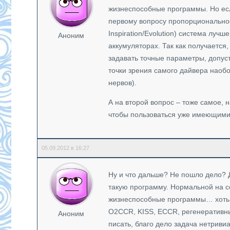
жизнеспособные программы. Но если
первому вопросу пропорциональное 
Inspiration/Evolution) система лучш
Аноним
аккумуляторах. Так как получается,
задавать точные параметры, допус
точки зрения самого дайвера наоб
нервов).
А на второй вопрос – тоже самое, н
чтобы пользоваться уже имеющими
05.09.2012 в 16:27
Ну и что дальше? Не пошло дело? Д
такую программу. Нормальной на с
жизнеспособные программы… хоть б
О2CCR, KISS, ECCR, регенеративны
Аноним
писать, благо дело задача нетрив