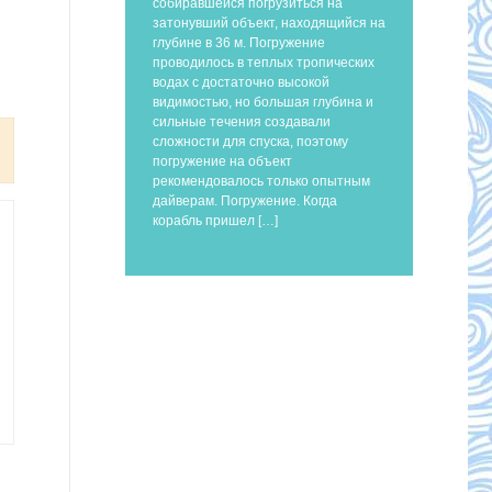
собиравшейся погрузиться на
затонувший объект, находящийся на
глубине в 36 м. Погружение
проводилось в теплых тропических
водах с достаточно высокой
видимостью, но большая глубина и
сильные течения создавали
сложности для спуска, поэтому
погружение на объект
рекомендовалось только опытным
дайверам. Погружение. Когда
корабль пришел […]