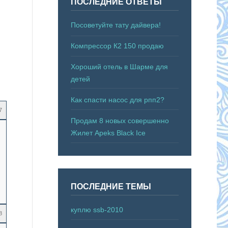
ПОСЛЕДНИЕ ОТВЕТЫ
Посоветуйте тату дайвера!
Компрессор К2 150 продаю
Хороший отель в Шарме для
детей
Как спасти насос для рпп2?
7
Продам 8 новых совершенно
Жилет Apeks Black Ice
ПОСЛЕДНИЕ ТЕМЫ
куплю ssb-2010
8