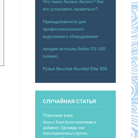
Что такое баланс белого? Как
его установить правильно?
Принадлежности для
профессионального
водолазного оборудования
продам вспышку Ikelite DS-160
(новая)
Ружьё Beuchat Mundial Elite 900
СЛУЧАЙНАЯ СТАТЬЯ
Пленники рэка
Лиза и Тони были новичками в
дайвинге. Однажды они
присоединились к группе,