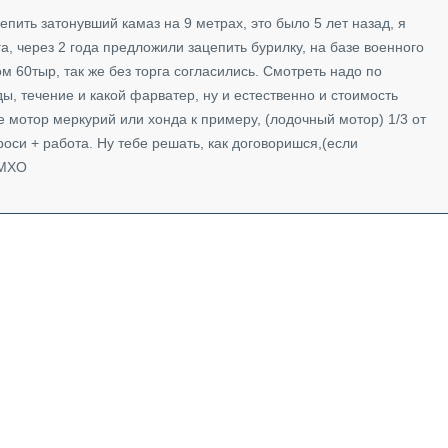
пить затонувший камаз на 9 метрах, это было 5 лет назад, я
а, через 2 года предложили зацепить бурилку, на базе военного
м 60тыр, так же без торга согласились. Смотреть надо по
ды, течение и какой фарватер, ну и естественно и стоимость
же мотор меркурий или хонда к примеру, (лодочный мотор) 1/3 от
оси + работа. Ну тебе решать, как договоришся,(если
ИМХО