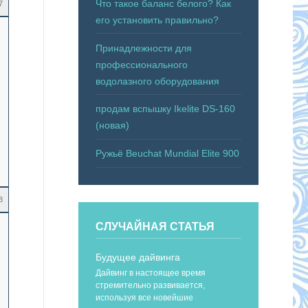
Что такое баланс белого? Как
7
его установить правильно?
Принадлежности для
профессионального
водолазного оборудования
продам вспышку Ikelite DS-160
(новая)
Ружьё Beuchat Mundial Elite 900
8
СЛУЧАЙНАЯ СТАТЬЯ
Будущее дайвинга
Дайвинг в настоящее время
стремительно развивается,
используя все новейшие