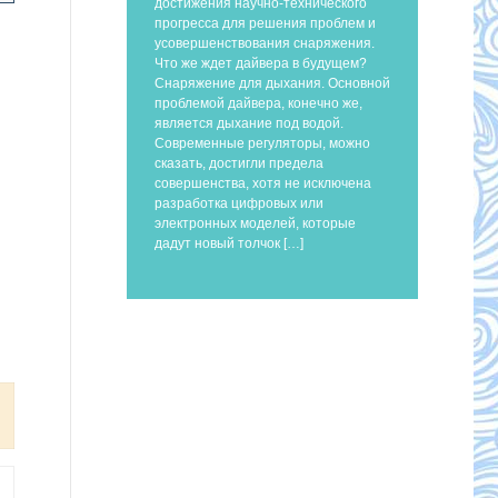
достижения научно-технического
прогресса для решения проблем и
усовершенствования снаряжения.
Что же ждет дайвера в будущем?
Снаряжение для дыхания. Основной
проблемой дайвера, конечно же,
является дыхание под водой.
Современные регуляторы, можно
сказать, достигли предела
совершенства, хотя не исключена
разработка цифровых или
электронных моделей, которые
дадут новый толчок […]