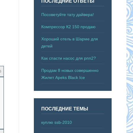
ПОСЛЕДНИЕ ОТВЕТЫ
Посоветуйте тату дайвера!
Компрессор К2 150 продаю
Хороший отель в Шарме для
детей
Как спасти насос для рпп2?
Продам 8 новых совершенно
6
Жилет Apeks Black Ice
ПОСЛЕДНИЕ ТЕМЫ
куплю ssb-2010