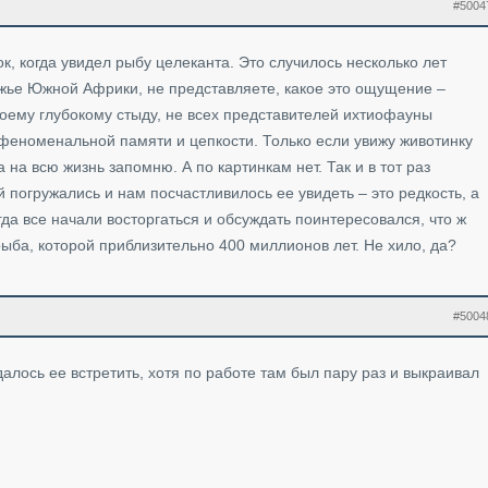
#5004
, когда увидел рыбу целеканта. Это случилось несколько лет
жье Южной Африки, не представляете, какое это ощущение –
моему глубокому стыду, не всех представителей ихтиофауны
 феноменальной памяти и цепкости. Только если увижу животинку
а на всю жизнь запомню. А по картинкам нет. Так и в тот раз
 погружались и нам посчастливилось ее увидеть – это редкость, а
огда все начали восторгаться и обсуждать поинтересовался, что ж
рыба, которой приблизительно 400 миллионов лет. Не хило, да?
#5004
далось ее встретить, хотя по работе там был пару раз и выкраивал