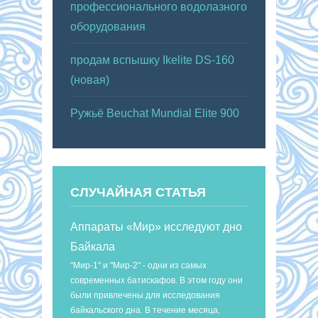
профессионального водолазного
оборудования
продам вспышку Ikelite DS-160
(новая)
Ружьё Beuchat Mundial Elite 900
СЛУЧАЙНАЯ СТАТЬЯ
Аппараты «Мир» исследуют дно
Байкала
"Мир-1" и "Мир-2" - одни из самых
современных батискафов. В этом году они
были привлечены для исследования
байкальского дна. В течение месяца,