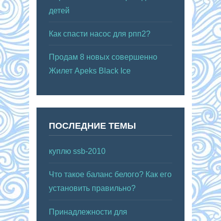
детей
Как спасти насос для рпп2?
Продам 8 новых совершенно
Жилет Apeks Black Ice
ПОСЛЕДНИЕ ТЕМЫ
куплю ssb-2010
Что такое баланс белого? Как его
установить правильно?
Принадлежности для