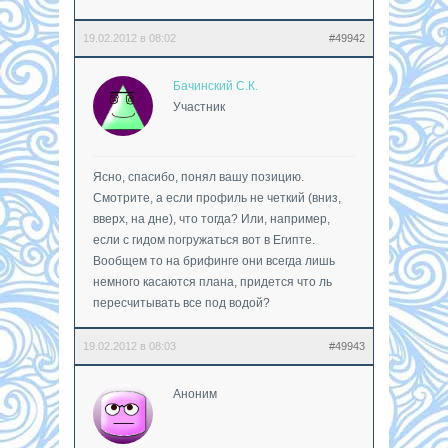
19.02.2012 в 08:02
#49942
Бачинский С.К.
Участник
Ясно, спасибо, понял вашу позицию.
Смотрите, а если профиль не четкий (вниз,
вверх, на дне), что тогда? Или, например,
если с гидом погружаться вот в Египте.
Вообщем то на брифинге они всегда лишь
немного касаются плана, придется что ль
пересчитывать все под водой?
19.02.2012 в 08:03
#49943
Аноним