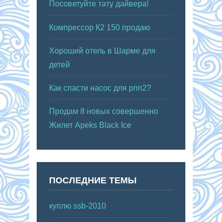
Посоветуйте тату дайвера!
Компрессор К2 150 продаю
Хороший отель в Шарме для
детей
Как спасти насос для рпп2?
Продам 8 новых совершенно
Жилет Apeks Black Ice
ПОСЛЕДНИЕ ТЕМЫ
куплю ssb-2010