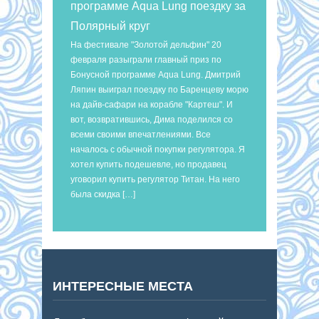
программе Aqua Lung поездку за
Полярный круг
На фестивале "Золотой дельфин" 20
февраля разыграли главный приз по
Бонусной программе Aqua Lung. Дмитрий
Ляпин выиграл поездку по Баренцеву морю
на дайв-сафари на корабле "Картеш". И
вот, возвратившись, Дима поделился со
всеми своими впечатлениями. Все
началось с обычной покупки регулятора. Я
хотел купить подешевле, но продавец
уговорил купить регулятор Титан. На него
была скидка […]
ИНТЕРЕСНЫЕ МЕСТА