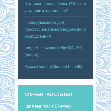
Что такое баланс белого? Как его
установить правильно?
Принадлежности для
профессионального водолазного
оборудования
продам вспышку Ikelite DS-160
(новая)
Ружьё Beuchat Mundial Elite 900
СЛУЧАЙНАЯ СТАТЬЯ
Как я выиграл в Бонусной