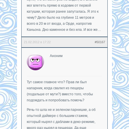
мог влететь прямо в ходовик от первой
катушки, которая ранее запуталась. Я это к
чему? Дело было на глубине 11 метров и
всего в 20 м от входа, а Орде, напротив
Каньона. Дно каменное и без ила. И все же…
21.02.2012 в 17:22
#50167
Аноним
Тут самое главное что? Прав ли был
напарник, когда свалил из пещеры
(подальше от мути?) вместо того, чтобы
подождать и попробовать помочь?
Речь-то шла не и зеленом парнишке, а об
опытной дайвере с большим стажем,
который нырял с даблами в деко-режиме,
много раз нырял в пещерах. Да еще