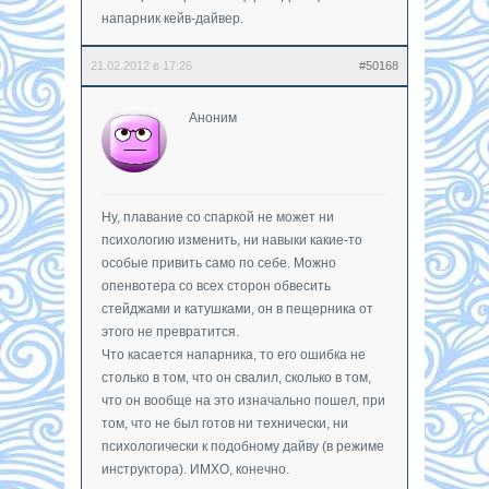
напарник кейв-дайвер.
21.02.2012 в 17:26
#50168
Аноним
Ну, плавание со спаркой не может ни
психологию изменить, ни навыки какие-то
особые привить само по себе. Можно
опенвотера со всех сторон обвесить
стейджами и катушками, он в пещерника от
этого не превратится.
Что касается напарника, то его ошибка не
столько в том, что он свалил, сколько в том,
что он вообще на это изначально пошел, при
том, что не был готов ни технически, ни
психологически к подобному дайву (в режиме
инструктора). ИМХО, конечно.