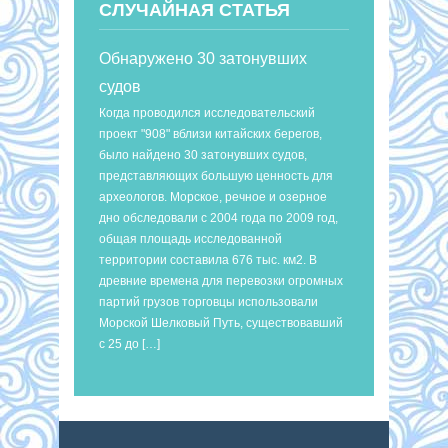
СЛУЧАЙНАЯ СТАТЬЯ
Обнаружено 30 затонувших
судов
Когда проводился исследовательский
проект "908" вблизи китайских берегов,
было найдено 30 затонувших судов,
представляющих большую ценность для
археологов. Морское, речное и озерное
дно обследовали с 2004 года по 2009 год,
общая площадь исследованной
территории составила 676 тыс. км2. В
древние времена для перевозки огромных
партий грузов торговцы использовали
Морской Шелковый Путь, существовавший
с 25 до […]