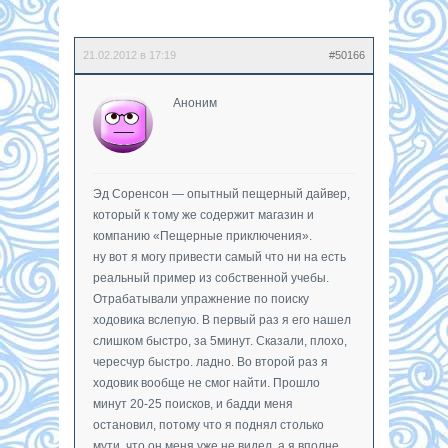
21.02.2012 в 17:19
#50166
Аноним
Эд Соренсон — опытный пещерный дайвер,
который к тому же содержит магазин и
компанию «Пещерные приключения».
ну вот я могу привести самый что ни на есть
реальный пример из собственной учебы.
Отрабатывали упражнение по поиску
ходовика вслепую. В первый раз я его нашел
слишком быстро, за 5минут. Сказали, плохо,
чересчур быстро. ладно. Во второй раз я
ходовик вообще не смог найти. Прошло
минут 20-25 поисков, и бадди меня
остановил, потому что я поднял столько
мути, что он меня уже не видел, а я вполне