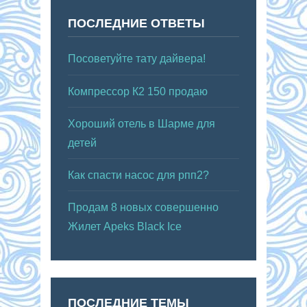
ПОСЛЕДНИЕ ОТВЕТЫ
Посоветуйте тату дайвера!
Компрессор К2 150 продаю
Хороший отель в Шарме для
детей
Как спасти насос для рпп2?
Продам 8 новых совершенно
Жилет Apeks Black Ice
ПОСЛЕДНИЕ ТЕМЫ