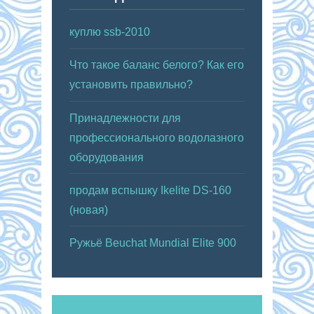
куплю ssb-2010
Что такое баланс белого? Как его
установить правильно?
Принадлежности для
профессионального водолазного
оборудования
продам вспышку Ikelite DS-160
(новая)
Ружьё Beuchat Mundial Elite 900