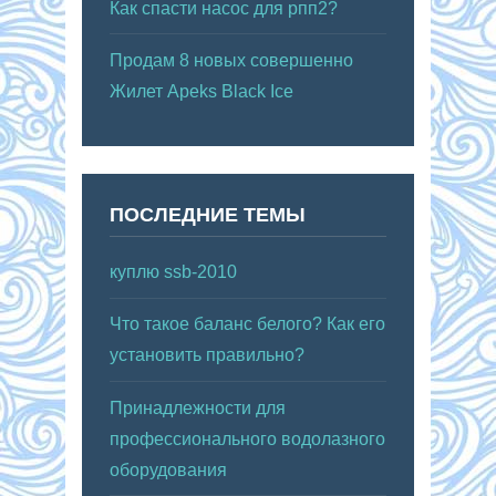
Как спасти насос для рпп2?
Продам 8 новых совершенно
Жилет Apeks Black Ice
ПОСЛЕДНИЕ ТЕМЫ
куплю ssb-2010
Что такое баланс белого? Как его
установить правильно?
Принадлежности для
профессионального водолазного
оборудования