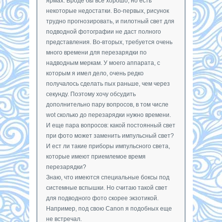
ярмах. Вроде бы все хорошо, но есть
некоторые недостатки. Во-первых, рисунок
трудно прогнозировать, и пилотный свет для
подводной фотографии не даст полного
представления. Во-вторых, требуется очень
много времени для перезарядки по
надводным меркам. У моего аппарата, с
которым я имел дело, очень редко
получалось сделать пых раньше, чем через
секунду. Поэтому хочу обсудить
дополнительно пару вопросов, в том числе
wot сколько до перезарядки нужно времени.
И еще пара вопросов: какой постоянный свет
при фото может заменить импульсный свет?
И ест ли такие приборы импульсного света,
которые имеют приемлемое время
перезарядки?
Знаю, что имеются специальные боксы под
системные вспышки. Но считаю такой свет
для подводного фото скорее экзотикой.
Например, под свою Canon я подобных еще
не встречал.