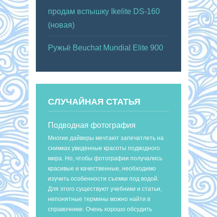
продам вспышку Ikelite DS-160
(новая)
Ружьё Beuchat Mundial Elite 900
СЛУЧАЙНАЯ СТАТЬЯ
Подводная фотография
Многие дайверы мечтают запечатлеть на
снимках увиденные красоты подводного
мира. Но, чтобы фотографии получались
красивые и качественные, необходимо
изучить особенности съемки под водой.
Для этого существуют учебники и статьи,
непонятные термины можно найти в
справочнике. Очень хорошо обсудить