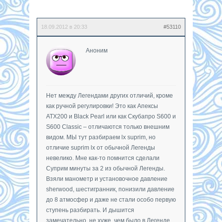
18.09.2012 в 20:33
#53110
Аноним
Нет между Легендами других отличий, кроме
как ручной регулировки! Это как Апексы
ATX200 и Black Pearl или как Скубапро S600 и
S600 Classic – отличаются только внешним
видом. МЫ тут разбираем lx suprim, но
отличие suprim lx от обычной Легенды
невелико. Мне как-то помнится сделали
Суприм минуты за 2 из обычной Легенды.
Взяли манометр и установочное давление
sherwood, шестигранник, понизили давление
до 8 атмосфер и даже не стали особо первую
ступень разбирать. И дышится
замечательно, не хуже, чем было в Легенде.