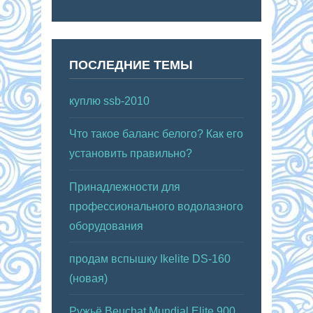
ПОСЛЕДНИЕ ТЕМЫ
куплю ssb-2010
Что такое баланс белого? Как его
установить правильно?
Принадлежности для
профессионального водолазного
оборудования
продам вспышку Ikelite DS-160
(новая)
Ружьё Beuchat Mundial Elite 900