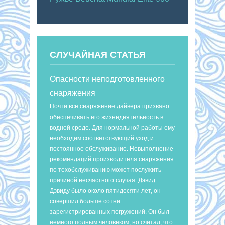
СЛУЧАЙНАЯ СТАТЬЯ
Опасности неподготовленного
снаряжения
Почти все снаряжение дайвера призвано
обеспечивать его жизнедеятельность в
водной среде. Для нормальной работы ему
необходим соответствующий уход и
постоянное обслуживание. Невыполнение
рекомендаций производителя снаряжения
по техобслуживанию может послужить
причиной несчастного случая. Дэвид
Дэвиду было около пятидесяти лет, он
совершил больше сотни
зарегистрированных погружений. Он был
немного полным человеком, но считал, что