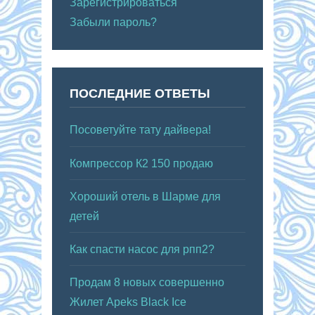
Зарегистрироваться
Забыли пароль?
ПОСЛЕДНИЕ ОТВЕТЫ
Посоветуйте тату дайвера!
Компрессор К2 150 продаю
Хороший отель в Шарме для
детей
Как спасти насос для рпп2?
Продам 8 новых совершенно
Жилет Apeks Black Ice