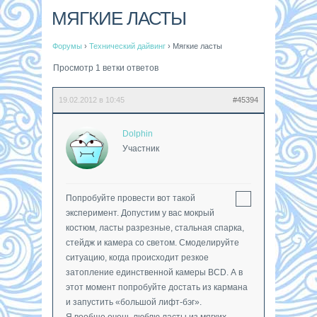
МЯГКИЕ ЛАСТЫ
Форумы
›
Технический дайвинг
›
Мягкие ласты
Просмотр 1 ветки ответов
19.02.2012 в 10:45
#45394
Dolphin
Участник
Попробуйте провести вот такой
эксперимент. Допустим у вас мокрый
костюм, ласты разрезные, стальная спарка,
стейдж и камера со светом. Смоделируйте
ситуацию, когда происходит резкое
затопление единственной камеры BCD. А в
этот момент попробуйте достать из кармана
и запустить «большой лифт-бэг».
Я вообще очень люблю ласты из мягких