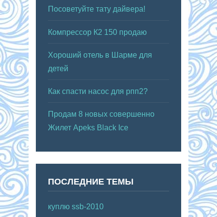
Посоветуйте тату дайвера!
Компрессор К2 150 продаю
Хороший отель в Шарме для
детей
Как спасти насос для рпп2?
Продам 8 новых совершенно
Жилет Apeks Black Ice
ПОСЛЕДНИЕ ТЕМЫ
куплю ssb-2010