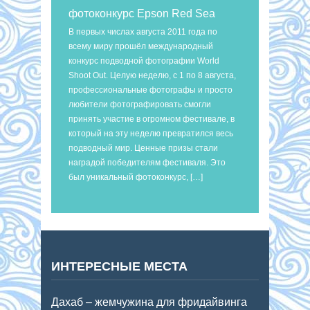
фотоконкурс Epson Red Sea
В первых числах августа 2011 года по
всему миру прошёл международный
конкурс подводной фотографии World
Shoot Out. Целую неделю, с 1 по 8 августа,
профессиональные фотографы и просто
любители фотографировать смогли
принять участие в огромном фестивале, в
который на эту неделю превратился весь
подводный мир. Ценные призы стали
наградой победителям фестиваля. Это
был уникальный фотоконкурс, […]
ИНТЕРЕСНЫЕ МЕСТА
Дахаб – жемчужина для фридайвинга