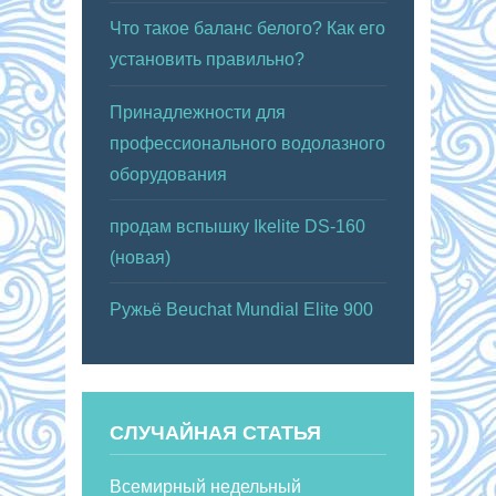
Что такое баланс белого? Как его
установить правильно?
Принадлежности для
профессионального водолазного
оборудования
продам вспышку Ikelite DS-160
(новая)
Ружьё Beuchat Mundial Elite 900
СЛУЧАЙНАЯ СТАТЬЯ
Всемирный недельный