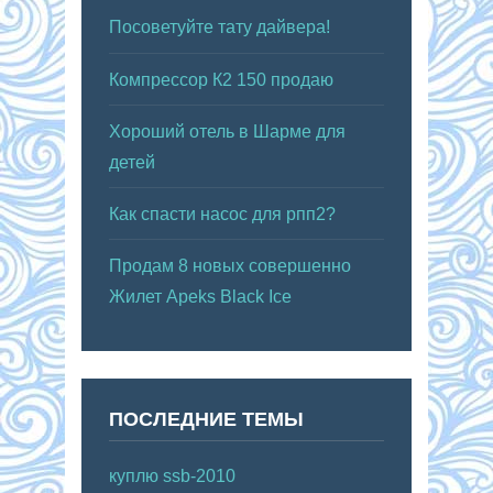
Посоветуйте тату дайвера!
Компрессор К2 150 продаю
Хороший отель в Шарме для
детей
Как спасти насос для рпп2?
Продам 8 новых совершенно
Жилет Apeks Black Ice
ПОСЛЕДНИЕ ТЕМЫ
куплю ssb-2010