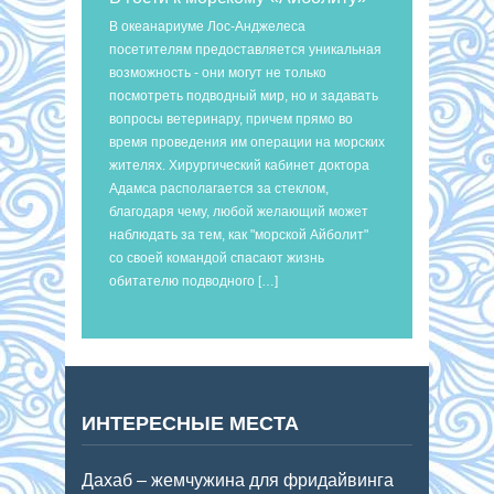
В океанариуме Лос-Анджелеса
посетителям предоставляется уникальная
возможность - они могут не только
посмотреть подводный мир, но и задавать
вопросы ветеринару, причем прямо во
время проведения им операции на морских
жителях. Хирургический кабинет доктора
Адамса располагается за стеклом,
благодаря чему, любой желающий может
наблюдать за тем, как "морской Айболит"
со своей командой спасают жизнь
обитателю подводного […]
ИНТЕРЕСНЫЕ МЕСТА
Дахаб – жемчужина для фридайвинга