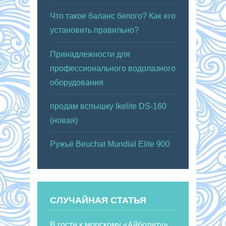
Что такое баланс белого? Как его
установить правильно?
Принадлежности для
профессионального водолазного
оборудования
продам вспышку Ikelite DS-160
(новая)
Ружьё Beuchat Mundial Elite 900
СЛУЧАЙНАЯ СТАТЬЯ
В гости к морскому «Айболиту»