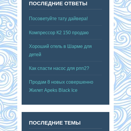
ПОСЛЕДНИЕ ОТВЕТЫ
Посоветуйте тату дайвера!
Компрессор К2 150 продаю
Хороший отель в Шарме для
детей
Как спасти насос для рпп2?
Продам 8 новых совершенно
Жилет Apeks Black Ice
ПОСЛЕДНИЕ ТЕМЫ