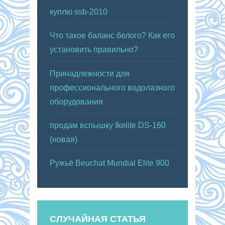
куплю ssb-2010
Что такое баланс белого? Как его
установить правильно?
Принадлежности для
профессионального водолазного
оборудования
продам вспышку Ikelite DS-160
(новая)
Ружьё Beuchat Mundial Elite 900
СЛУЧАЙНАЯ СТАТЬЯ