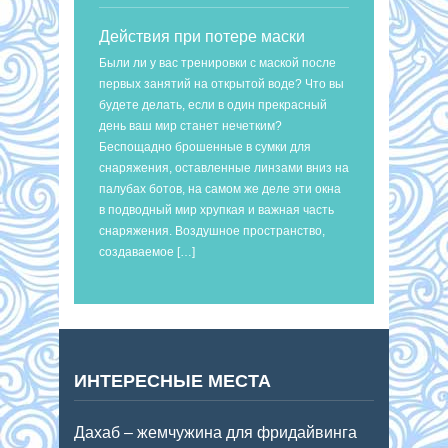
Действия при потере маски
Были ли у вас тренировки с маской после
первых занятий на открытой воде? Что вы
будете делать, если в один прекрасный
день ваш мир станет нечетким?
Беспощадно брошенные в сумки для
снаряжения, оставленные линзами вниз на
палубах ботов, на самом же деле эти окна
в подводный мир хрупкая и важная часть
снаряжения. Воздушное пространство,
создаваемое […]
ИНТЕРЕСНЫЕ МЕСТА
Дахаб – жемчужина для фридайвинга