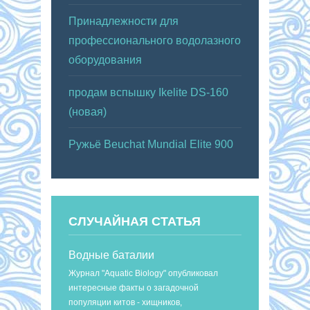
Принадлежности для
профессионального водолазного
оборудования
продам вспышку Ikelite DS-160
(новая)
Ружьё Beuchat Mundial Elite 900
СЛУЧАЙНАЯ СТАТЬЯ
Водные баталии
Журнал "Aquatic Biology" опубликовал
интересные факты о загадочной
популяции китов - хищников,