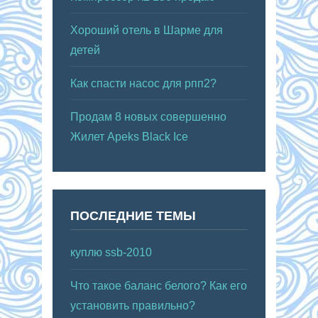
Хороший отель в Шарме для
детей
Как спасти насос для рпп2?
Продам 8 новых совершенно
Жилет Apeks Black Ice
ПОСЛЕДНИЕ ТЕМЫ
куплю ssb-2010
Что такое баланс белого? Как его
установить правильно?