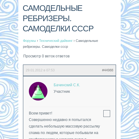
САМОДЕЛЬНЫЕ
РЕБРИЗЕРЫ.
САМОДЕЛКИ СССР
Форумы
›
Технический дайвинг
›
Самодельные
ребризеры. Самоделки ссср
Просмотр 0 веток ответов
29.01.2012 в 07:53
#44988
Бачинский С.К.
Участник
Всем привет!
Совершенно недавно я попытался
сделать небольшую массовую рассылку
спама по людям, которые побывали на