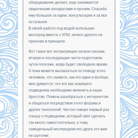
оборудование делает, еще занимается
сварочными аппаратами и прочим. Спасибо
ему большое за идею, консультации и за все
остальное.
В своей работе под водой использую
кислород вместе с ХПИ, ничего другого не
признаю в принципе.
Вот такое вот интригующее начало письма,
вторую и последующие части подготовлю
чуток попозже, когда будет свободное время.
А пока можете высказаться по поводу этого
человека, что скажите, как его идеи и вообще,
мне думается, что его как знающего
подводника необходимо включить в наше
братство. Помочь разобраться с интернетом
и общаться посредством этого форума и
других технологий. Честно говоря первый раз
слышу о подводнике, который смог сделать
так много самостоятельно, к тому
самодельный кислородник его друга это вам
не шуточки.