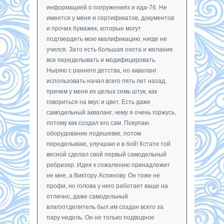
информацией о погружениях и ида-76. Не
имеется у меня и сертификатов, документов
и прочих бумажек, которые могут
подтвердить мою квалификацию, нигде не
учился. Зато есть большая охота и желание
все переделывать и модифицировать.
Ныряю с раннего детства, но акваланг
использовать начал всего пять лет назад,
причем у меня их целых семь штук, как
говориться на вкус и цвет. Есть даже
самодельный акваланг, чему я очень горжусь,
потому как создал его сам. Покупаю
оборудование подешевке, потом
переделываю, улучшаю и в бой! Кстати той
весной сделал свой первый самодельный
ребризер. Идея к сожалению принадлежит
не мне, а Виктору Аспинову. Он тоже не
профи, но голова у него работает ваще на
отлично, даже самодельный
влагоотделитель был им создан всего за
пару недель. Он не только подводное