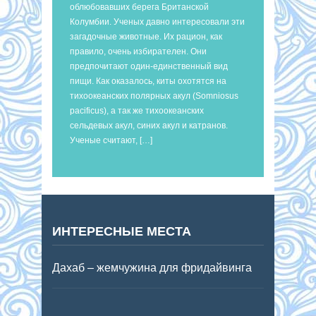
облюбовавших берега Британской
Колумбии. Ученых давно интересовали эти
загадочные животные. Их рацион, как
правило, очень избирателен. Они
предпочитают один-единственный вид
пищи. Как оказалось, киты охотятся на
тихоокеанских полярных акул (Somniosus
pacificus), а так же тихоокеанских
сельдевых акул, синих акул и катранов.
Ученые считают, […]
ИНТЕРЕСНЫЕ МЕСТА
Дахаб – жемчужина для фридайвинга