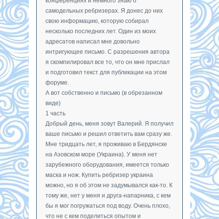
конференциях и немного знаю о
самодельных ребризерах. Я донес до них
свою информацию, которую собирал
несколько последних лет. Один из моих
адресатов написал мне довольно
интригующее письмо. С разрешения автора
я скомпилировал все то, что он мне прислал
и подготовил текст для публикации на этом
форуме.
А вот собственно и письмо (в обрезанном
виде)
1 часть
Добрый день, меня зовут Валерий. Я получил
ваше письмо и решил ответить вам сразу же.
Мне тридцать лет, я проживаю в Бердянске
на Азовском море (Украина). У меня нет
зарубежного оборудования, имеется только
маска и нож. Купить ребризер украина
можно, но я об этом не задумывался как-то. К
тому же, нет у меня и друга-напарника, с кем
бы я мог погружаться под воду. Очень плохо,
что не с кем поделиться опытом и