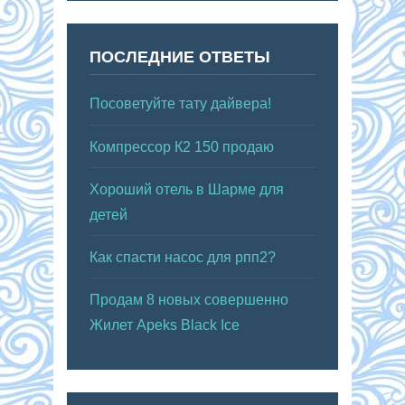
ПОСЛЕДНИЕ ОТВЕТЫ
Посоветуйте тату дайвера!
Компрессор К2 150 продаю
Хороший отель в Шарме для
детей
Как спасти насос для рпп2?
Продам 8 новых совершенно
Жилет Apeks Black Ice