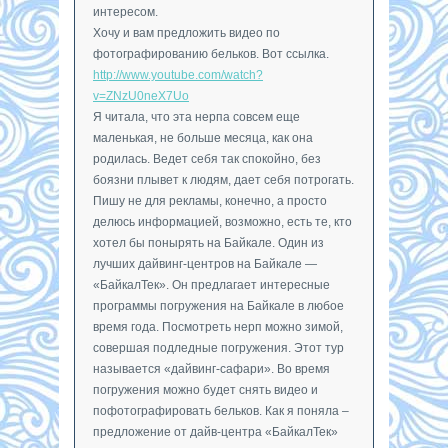
интересом.
Хочу и вам предложить видео по
фотографированию бельков. Вот ссылка.
http://www.youtube.com/watch?
v=ZNzU0neX7Uo
Я читала, что эта нерпа совсем еще
маленькая, не больше месяца, как она
родилась. Ведет себя так спокойно, без
боязни плывет к людям, дает себя потрогать.
Пишу не для рекламы, конечно, а просто
делюсь информацией, возможно, есть те, кто
хотел бы понырять на Байкале. Один из
лучших дайвинг-центров на Байкале —
«БайкалТек». Он предлагает интересные
программы погружения на Байкале в любое
время года. Посмотреть нерп можно зимой,
совершая подледные погружения. Этот тур
называется «дайвинг-сафари». Во время
погружения можно будет снять видео и
пофотографировать бельков. Как я поняла –
предложение от дайв-центра «БайкалТек»