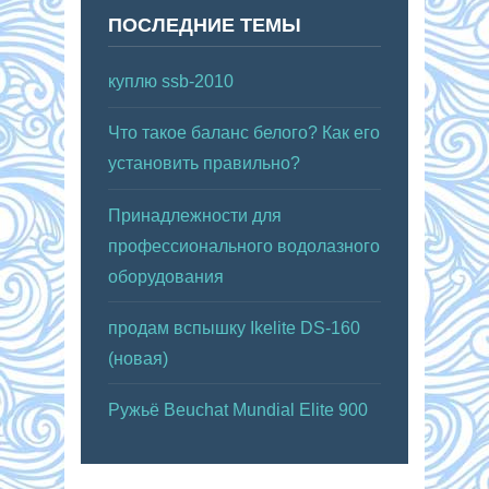
ПОСЛЕДНИЕ ТЕМЫ
куплю ssb-2010
Что такое баланс белого? Как его
установить правильно?
Принадлежности для
профессионального водолазного
оборудования
продам вспышку Ikelite DS-160
(новая)
Ружьё Beuchat Mundial Elite 900