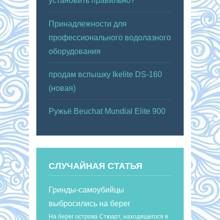
установить правильно?
Принадлежности для
профессионального водолазного
оборудования
продам вспышку Ikelite DS-160
(новая)
Ружьё Beuchat Mundial Elite 900
СЛУЧАЙНАЯ СТАТЬЯ
Гринды-самоубийцы
выбросились на берег
На берег острова Стюарт, находящегося в