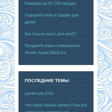
Компрессор К2 150 продаю
Хороший отель в Шарме для
детей
Как спасти насос для рпп2?
Продам 8 новых совершенно
Жилет Apeks Black Ice
ПОСЛЕДНИЕ ТЕМЫ
куплю ssb-2010
Что такое баланс белого? Как его