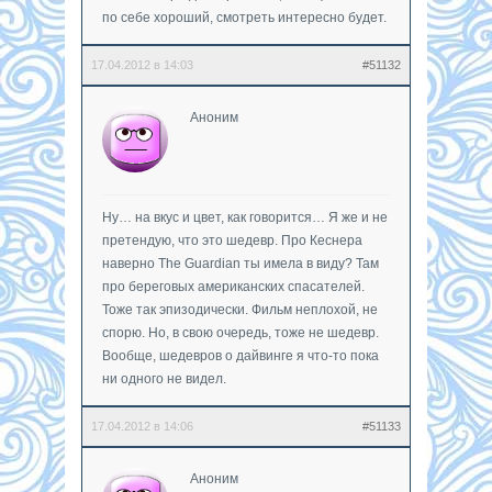
по себе хороший, смотреть интересно будет.
17.04.2012 в 14:03
#51132
Аноним
Ну… на вкус и цвет, как говорится… Я же и не
претендую, что это шедевр. Про Кеснера
наверно The Guardian ты имела в виду? Там
про береговых американских спасателей.
Тоже так эпизодически. Фильм неплохой, не
спорю. Но, в свою очередь, тоже не шедевр.
Вообще, шедевров о дайвинге я что-то пока
ни одного не видел.
17.04.2012 в 14:06
#51133
Аноним