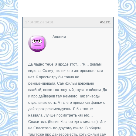
17.04.2012 в 14:01
#51131
Аноним
Да ладно тебе, я вроде этот… гм… фильм
видела. Скажу, что ничего интересного там
нет. К просмотру бы точно не
рекомендовала. Сам фильм довольно
слабый, сюжет натянутый, скука, в общем. Да
и про дайверов там немного. Так эпизоды
отдельные есть. А ты его прямо как фильм о
дайверах рекомендуешь. Я бы так не
назвала. Лучше посмотреть как его…
Спаситель (Кевин Кеснер где снимался). Или
не Спаситель по-другому как-то. В общем,
там тоже про дайверов есть, хоть фильм сам