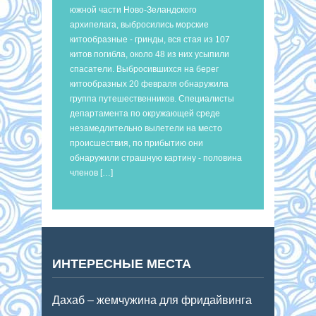
южной части Ново-Зеландского
архипелага, выбросились морские
китообразные - гринды, вся стая из 107
китов погибла, около 48 из них усыпили
спасатели. Выбросившихся на берег
китообразных 20 февраля обнаружила
группа путешественников. Специалисты
департамента по окружающей среде
незамедлительно вылетели на место
происшествия, по прибытию они
обнаружили страшную картину - половина
членов […]
ИНТЕРЕСНЫЕ МЕСТА
Дахаб – жемчужина для фридайвинга