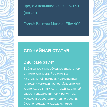
продам вспышку Ikelite DS-160
(новая)
Ружьё Beuchat Mundial Elite 900
СЛУЧАЙНАЯ СТАТЬЯ
Выбираем жилет
Выбирая жилет, необходимо знать, в чем
отличие конструкций различных
изготовителей, нужна ли совмещенная
грузовая система и прочее. Известно, что
компенсатор плавучести такой же важный
элемент снаряжения, как и регулятор.
Комфортное состояние при погружении
будет определено как раз жилетом-