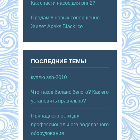
Как спасти насос для рпп2?
Продам 8 новых совершенно
Жилет Apeks Black Ice
ПОСЛЕДНИЕ ТЕМЫ
куплю ssb-2010
Что такое баланс белого? Как его
установить правильно?
Принадлежности для
профессионального водолазного
оборудования