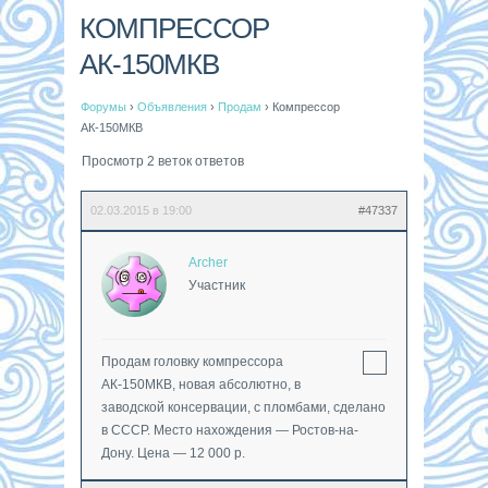
КОМПРЕССОР
АК-150МКВ
Форумы
›
Объявления
›
Продам
›
Компрессор
АК-150МКВ
Просмотр 2 веток ответов
02.03.2015 в 19:00
#47337
Archer
Участник
Продам головку компрессора
АК-150МКВ, новая абсолютно, в
заводской консервации, с пломбами, сделано
в СССР. Место нахождения — Ростов-на-
Дону. Цена — 12 000 р.