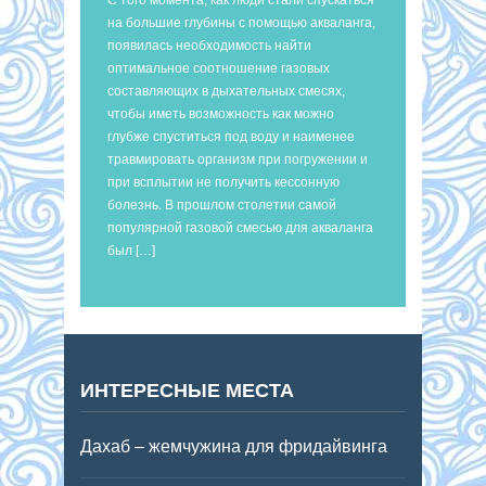
на большие глубины с помощью акваланга,
появилась необходимость найти
оптимальное соотношение газовых
составляющих в дыхательных смесях,
чтобы иметь возможность как можно
глубже спуститься под воду и наименее
травмировать организм при погружении и
при всплытии не получить кессонную
болезнь. В прошлом столетии самой
популярной газовой смесью для акваланга
был […]
ИНТЕРЕСНЫЕ МЕСТА
Дахаб – жемчужина для фридайвинга