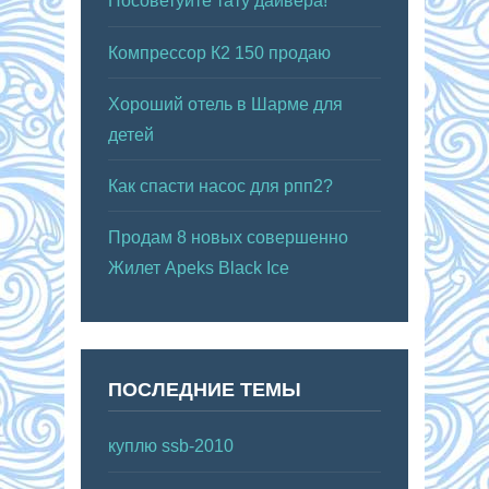
Посоветуйте тату дайвера!
Компрессор К2 150 продаю
Хороший отель в Шарме для
детей
Как спасти насос для рпп2?
Продам 8 новых совершенно
Жилет Apeks Black Ice
ПОСЛЕДНИЕ ТЕМЫ
куплю ssb-2010