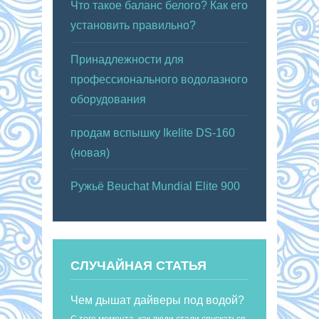
Что такое баланс белого? Как его
установить правильно?
Принадлежности для
профессионального водолазного
оборудования
продам вспышку Ikelite DS-160
(новая)
Ружьё Beuchat Mundial Elite 900
СЛУЧАЙНАЯ СТАТЬЯ
Чем дышат дайверы под водой?
С того момента, как люди стали спускаться