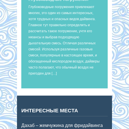
Глубоководные погружения привлекают
многих, это один из самых интересных,
хотя трудных и опасных видов дайвинга.
Главное тут правильно определить и
рассчитать такое погружение, учтя его
нюансы и выбрав подходящую
дыхательную смесь. Отличая различных
смесей. Используя различные газовые
смеси, популярные в настоящее время, и
обогащенный кислородом воздух, дайверы
часто полагают, что обычный воздух не
пригоден для […]
ИНТЕРЕСНЫЕ МЕСТА
Дахаб – жемчужина для фридайвинга