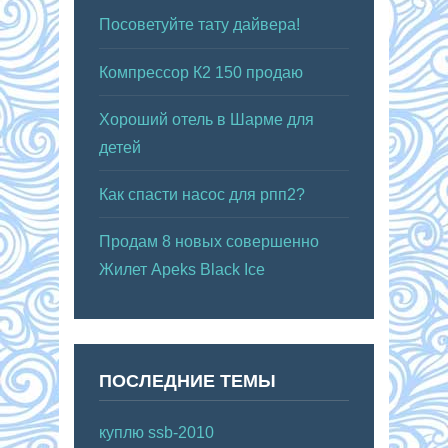
Посоветуйте тату дайвера!
Компрессор К2 150 продаю
Хороший отель в Шарме для
детей
Как спасти насос для рпп2?
Продам 8 новых совершенно
Жилет Apeks Black Ice
ПОСЛЕДНИЕ ТЕМЫ
куплю ssb-2010