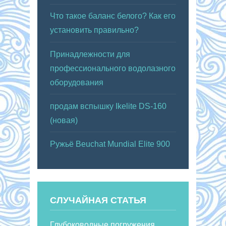
Что такое баланс белого? Как его
установить правильно?
Принадлежности для
профессионального водолазного
оборудования
продам вспышку Ikelite DS-160
(новая)
Ружьё Beuchat Mundial Elite 900
СЛУЧАЙНАЯ СТАТЬЯ
Глубоководные погружения