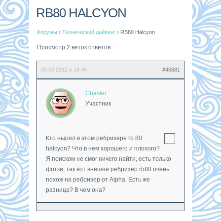
RB80 HALCYON
Форумы
›
Технический дайвинг
›
RB80 Halcyon
Просмотр 2 веток ответов
09.09.2012 в 18:46
#46881
Chaster
Участник
Кто нырял в этом ребризере rb 80
halcyon? Что в нем хорошего и плохого?
Я поиском не смог ничего найти, есть только
фотки, так вот внешне ребризер rb80 очень
похож на ребризер от Alpha. Есть же
разница? В чем она?