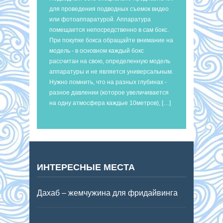
для проведения подводных съемок видео
или фотоаппаратурой. Аппаратура
помещается непосредственно в сам бокс.
При покупке бокса обращайте внимание на
модель - в основном каждый бокс
рассчитан на свою, определенную модель
аппаратуры и не является универсальным.
Нужно помнить, что на разных глубинах -
разное давлении (которое увеличивается
на одну атмосфера каждые 10метров), […]
ИНТЕРЕСНЫЕ МЕСТА
Дахаб – жемчужина для фридайвинга