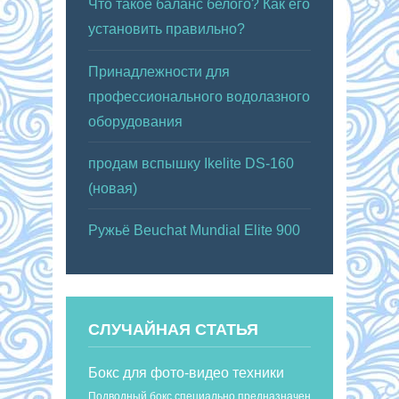
Что такое баланс белого? Как его
установить правильно?
Принадлежности для
профессионального водолазного
оборудования
продам вспышку Ikelite DS-160
(новая)
Ружьё Beuchat Mundial Elite 900
СЛУЧАЙНАЯ СТАТЬЯ
Бокс для фото-видео техники
Подводный бокс специально предназначен