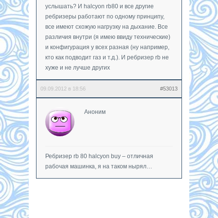
услышать? И halcyon rb80 и все другие
ребризеры работают по одному принципу,
все имеют схожую нагрузку на дыхание. Все
различия внутри (я имею ввиду технические)
и конфигурация у всех разная (ну например,
кто как подводит газ и т.д.). И ребризер rb не
хуже и не лучше других
09.09.2012 в 18:56
#53013
Аноним
Ребризер rb 80 halcyon buy – отличная
рабочая машинка, я на таком нырял…