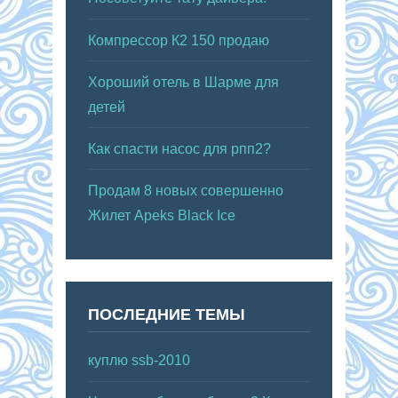
Компрессор К2 150 продаю
Хороший отель в Шарме для
детей
Как спасти насос для рпп2?
Продам 8 новых совершенно
Жилет Apeks Black Ice
ПОСЛЕДНИЕ ТЕМЫ
куплю ssb-2010