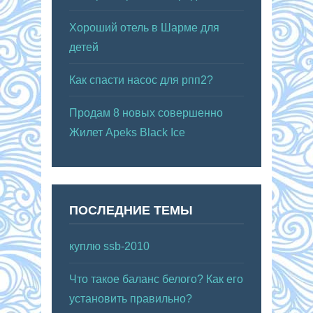
Хороший отель в Шарме для
детей
Как спасти насос для рпп2?
Продам 8 новых совершенно
Жилет Apeks Black Ice
ПОСЛЕДНИЕ ТЕМЫ
куплю ssb-2010
Что такое баланс белого? Как его
установить правильно?