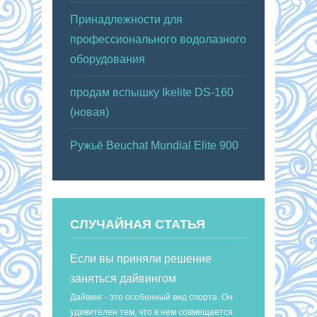
Принадлежности для
профессионального водолазного
оборудования
продам вспышку Ikelite DS-160
(новая)
Ружьё Beuchat Mundial Elite 900
СЛУЧАЙНАЯ СТАТЬЯ
Если вы приняли решение
заняться дайвингом
Дайвинг - это особенный вид спорта. Он
удивителен тем, что в нем совмещается