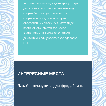
экстрим с экзотикой, и даже присутствует
доля романтики. В прошлом этот вид
спорта был доступен только для
спортсменов и для малого круга
обеспеченных людей. А в настоящее
время он становится все более
знаменитым. Вы можете заняться
дайвингом, если у вас крепкое здоровье,
[…]
ИНТЕРЕСНЫЕ МЕСТА
Дахаб – жемчужина для фридайвинга