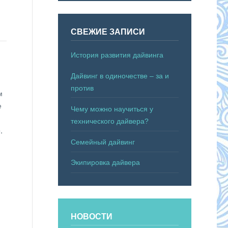
СВЕЖИЕ ЗАПИСИ
История развития дайвинга
Дайвинг в одиночестве – за и
против
м
е
Чему можно научиться у
технического дайвера?
,
Семейный дайвинг
Экипировка дайвера
НОВОСТИ