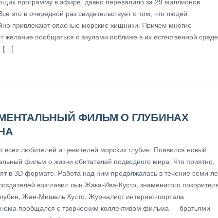
щих программу в эфире, давно перевалило за 29 миллионов
Все это в очередной раз свидетельствует о том, что людей
йно привлекают опасные морские хищники. Причем многие
т желание пообщаться с акулами поближе в их естественной среде
 […]
МЕНТАЛЬНЫЙ ФИЛЬМ О ГЛУБИНАХ
НА
 всех любителей и ценителей морских глубин. Появился новый
альный фильм о жизни обитателей подводного мира. Что приятно,
ят в 3D формате. Работа над ним продолжалась в течение семи ле
создателей возглавил сын Жака-Ива-Кусто, знаменитого покорител
глубин, Жан-Мишель Кусто. Журналист интернет-портала
ема пообщался с творческим коллективом фильма — братьями