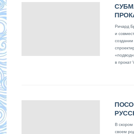
СУБМ
ПРОК
Ричард Б
и совмес
создании
спроекти
«подводн
в прокат 
ПОСО
РУСС
В скором
своем ро