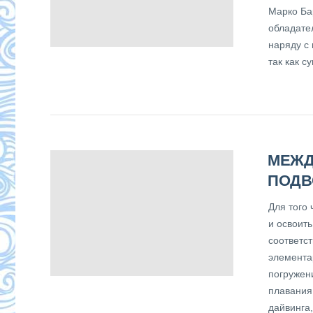
Марко Ба
обладате
наряду с
так как с
МЕЖД
ПОДВ
Для того
и освоит
соответс
элемента
погружен
плавания
дайвинга,