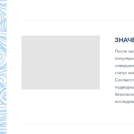
ЗНАЧ
После ок
популярн
совершенс
статус к
Соответс
подводны
безопасн
исследов