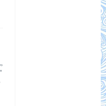
то
ия
в