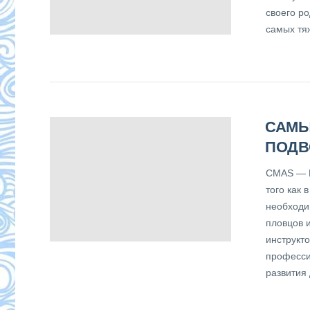
своего р
самых тя
САМЫ
ПОДВ
CMAS — В
того как 
необходи
пловцов 
инструкт
професси
развития