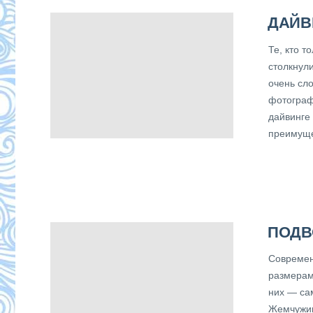
ДАЙВ
Те, кто 
столкнули
очень сло
фотограф
дайвинге
преимущес
ПОДВ
Современ
размерам
них — са
Жемчужин