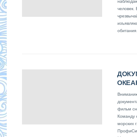
наблюдаю
человек. 
чрезвыча
изъявляю
обитания.
ДОКУ
ОКЕА
Вниманию
документ
фильм сн
Команду 
морских 
ПрофиСин