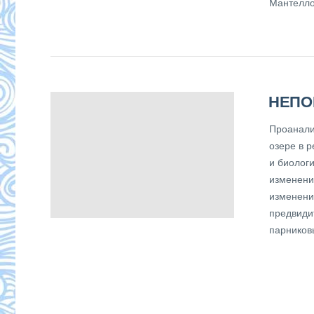
Мантелло
НЕПО
Проанали
озере в 
и биолог
изменени
изменени
предвиди
парников