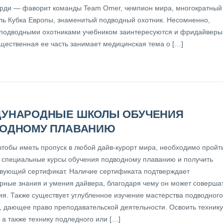
рди — фаворит команды Team Omer, чемпион мира, многократный
ль Кубка Европы, знаменитый подводный охотник. Несомненно,
 подводными охотниками учебником заинтересуются и фридайверы
ущественная ее часть занимает медицинская тема о […]
УНАРОДНЫЕ ШКОЛЫ ОБУЧЕНИЯ
ОДНОМУ ПЛАВАНИЮ
 чтобы иметь пропуск в любой дайв-курорт мира, необходимо пройт
ь специальные курсы обучения подводному плаванию и получить
твующий сертификат. Наличие сертификата подтверждает
рные знания и умения дайвера, благодаря чему он может соверша
ия. Также существует углубленное изучение мастерства подводного
, дающее право преподавательской деятельности. Освоить технику
 а также технику подледного или […]