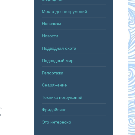
Места для погружений
Новичкам
Новости
Подводная охота
Подводный мир
Репортажи
Снаряжение
Техника погружений
т.
Фридайвинг
я
Это интересно