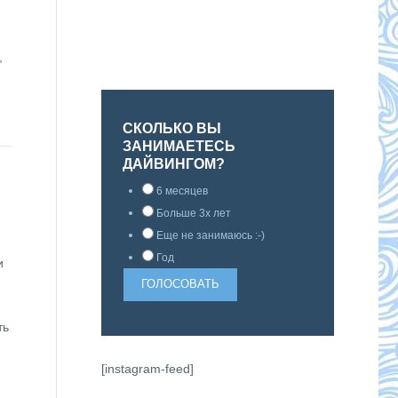
,
СКОЛЬКО ВЫ
ЗАНИМАЕТЕСЬ
ДАЙВИНГОМ?
6 месяцев
Больше 3х лет
Еще не занимаюсь :-)
Год
и
ть
[instagram-feed]