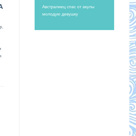
А
Австралиец спас от акулы
молодую девушку
р,
и
я