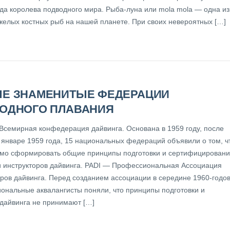
ода королева подводного мира. Рыба-луна или mola mola — одна из
желых костных рыб на нашей планете. При своих невероятных […]
Е ЗНАМЕНИТЫЕ ФЕДЕРАЦИИ
ОДНОГО ПЛАВАНИЯ
семирная конфедерация дайвинга. Основана в 1959 году, после
в январе 1959 года, 15 национальных федераций объявили о том, ч
мо сформировать общие принципы подготовки и сертифицирован
и инструкторов дайвинга. PADI — Профессиональная Ассоциация
оров дайвинга. Перед созданием ассоциации в середине 1960-годо
ональные аквалангисты поняли, что принципы подготовки и
 дайвинга не принимают […]