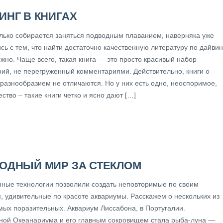
ИНГ В КНИГАХ
только собирается заняться подводным плаванием, наверняка уже
сь с тем, что найти достаточно качественную литературу по дайвин
жно. Чаще всего, такая книга — это просто красивый набор
ий, не перегруженный комментариями. Действительно, книги о
 разнообразием не отличаются. Но у них есть одно, неоспоримое,
тво – такие книги четко и ясно дают […]
ОДНЫЙ МИР ЗА СТЕКЛОМ
ные технологии позволили создать неповторимые по своим
, удивительные по красоте аквариумы. Расскажем о нескольких из
мых поразительных. Аквариум Лиссабона, в Португалии.
ой Океанариума и его главным сокровищем стала рыба-луна —