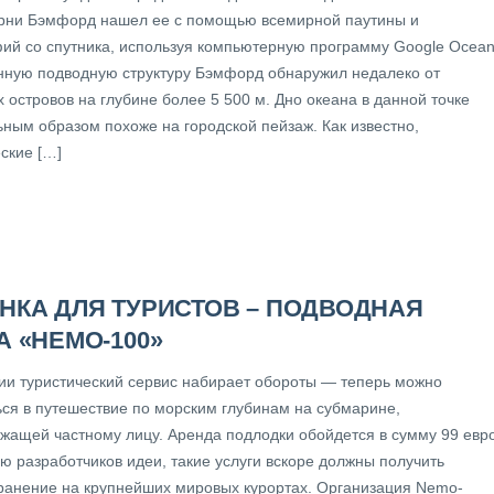
рни Бэмфорд нашел ее с помощью всемирной паутины и
ий со спутника, используя компьютерную программу Google Ocean
нную подводную структуру Бэмфорд обнаружил недалеко от
 островов на глубине более 5 500 м. Дно океана в данной точке
ьным образом похоже на городской пейзаж. Как известно,
ские […]
НКА ДЛЯ ТУРИСТОВ – ПОДВОДНАЯ
А «НЕМО-100»
ии туристический сервис набирает обороты — теперь можно
ься в путешествие по морским глубинам на субмарине,
жащей частному лицу. Аренда подлодки обойдется в сумму 99 евро
ю разработчиков идеи, такие услуги вскоре должны получить
ранение на крупнейших мировых курортах. Организация Nemo-