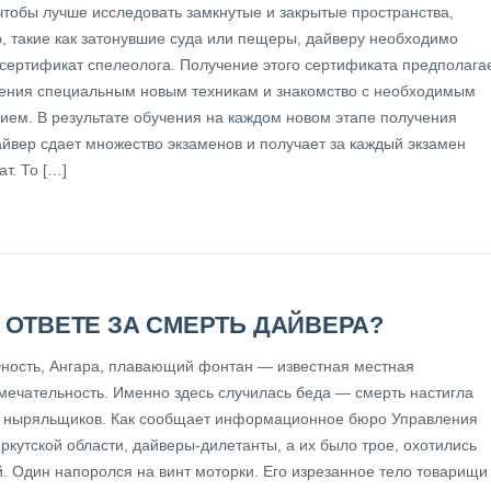
 чтобы лучше исследовать замкнутые и закрытые пространства,
, такие как затонувшие суда или пещеры, дайверу необходимо
 сертификат спелеолога. Получение этого сертификата предполага
чения специальным новым техникам и знакомство с необходимым
ием. В результате обучения на каждом новом этапе получения
айвер сдает множество экзаменов и получает за каждый экзамен
т. То […]
В ОТВЕТЕ ЗА СМЕРТЬ ДАЙВЕРА?
ность, Ангара, плавающий фонтан — известная местная
мечательность. Именно здесь случилась беда — смерть настигла
з ныряльщиков. Как сообщает информационное бюро Управления
ркутской области, дайверы-дилетанты, а их было трое, охотились
й. Один напоролся на винт моторки. Его изрезанное тело товарищи