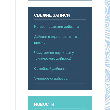
СВЕЖИЕ ЗАПИСИ
История развития дайвинга
Дайвинг в одиночестве – за и
против
Чему можно научиться у
технического дайвера?
Семейный дайвинг
Экипировка дайвера
НОВОСТИ