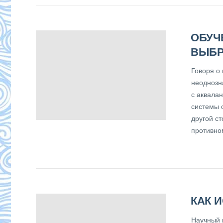
ОБУЧ
ВЫБР
Говоря о 
неоднозна
с аквала
системы 
другой ст
противно
КАК 
Научный 