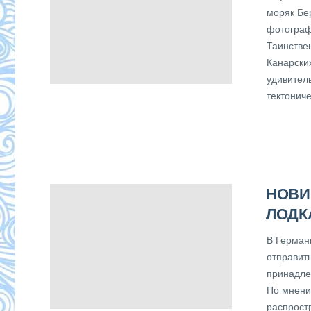
моряк Бе
фотограф
Таинстве
Канарских
удивител
тектониче
НОВИ
ЛОДК
В Герман
отправит
принадле
По мнени
распрост