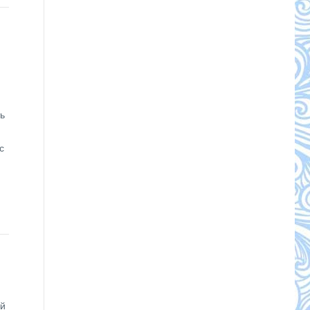
ь
с
ый