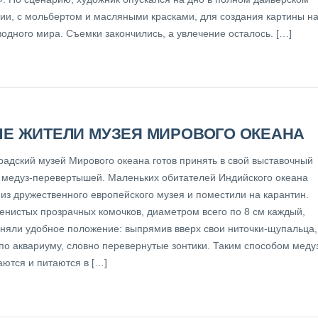
ии, с мольбертом и масляными красками, для создания картины н
одного мира. Съемки закончились, а увлечение осталось. […]
Е ЖИТЕЛИ МУЗЕЯ МИРОВОГО ОКЕАНА
радский музей Мирового океана готов принять в свой выставочный
 медуз-перевертышей. Маленьких обитателей Индийского океана
 из дружественного европейского музея и поместили на карантин.
денистых прозрачных комочков, диаметром всего по 8 см каждый,
иняли удобное положение: выпрямив вверх свои ниточки-щупальца,
по аквариуму, словно перевернутые зонтики. Таким способом меду
аются и питаются в […]