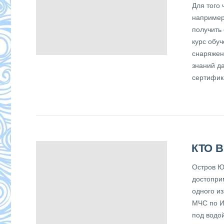
Для того
например
получить
курс обу
снаряжен
знаний д
сертифика
КТО 
Остров Ю
достопри
одного и
МЧС по И
под водо