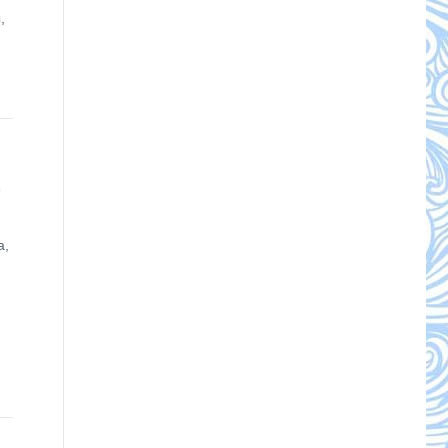
,
А
а,