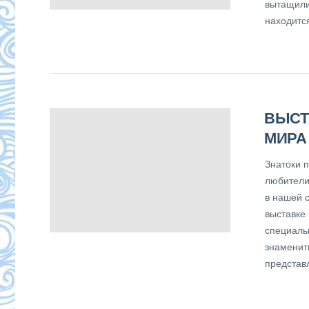
вытащили
находитс
ВЫСТ
МИРА
Знатоки 
любители
в нашей с
выставке
специаль
знаменит
представ