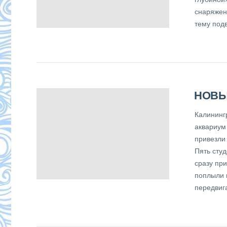
снаряжен
тему подв
НОВЫ
Калининг
аквариум
привезли
Пять сту
сразу пр
поплыли 
передвиг