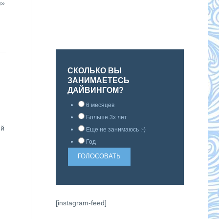
м»
СКОЛЬКО ВЫ
ЗАНИМАЕТЕСЬ
ДАЙВИНГОМ?
6 месяцев
Больше 3х лет
ий
Еще не занимаюсь :-)
Год
[instagram-feed]