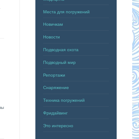
а
Места для погружений
Новичкам
Новости
Подводная охота
Подводный мир
Репортажи
Снаряжение
Техника погружений
зы
Фридайвинг
Это интересно