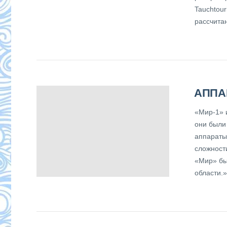
Tauchtour
рассчита
АППА
«Мир-1» 
они были
аппараты
сложност
«Мир» бы
области.»