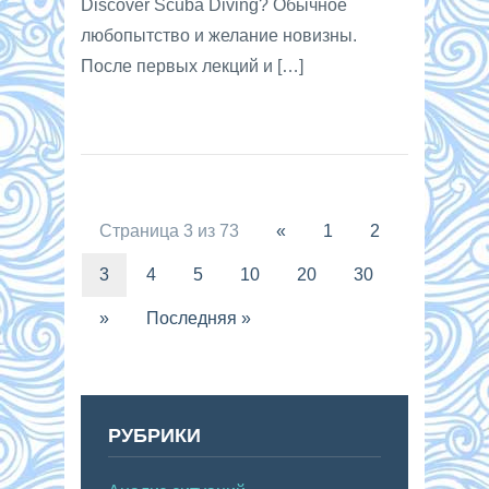
Discover Scuba Diving? Обычное
любопытство и желание новизны.
После первых лекций и […]
Страница 3 из 73
«
1
2
3
4
5
10
20
30
»
Последняя »
РУБРИКИ