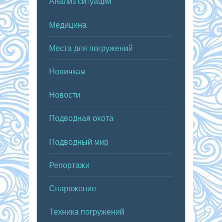
Анализ ситуаций
Медицина
Места для погружений
Новичкам
Новости
Подводная охота
Подводный мир
Репортажи
Снаряжение
Техника погружений