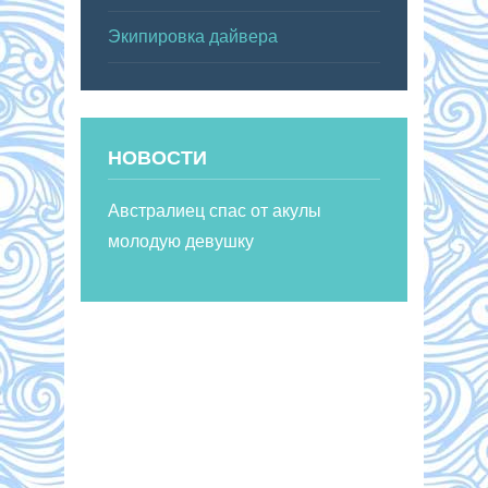
Экипировка дайвера
НОВОСТИ
Австралиец спас от акулы
молодую девушку