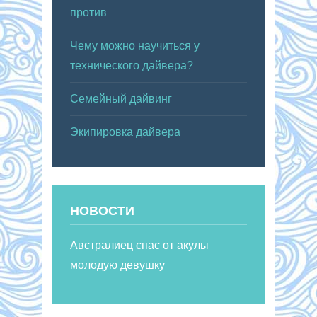
против
Чему можно научиться у
технического дайвера?
Семейный дайвинг
Экипировка дайвера
НОВОСТИ
Австралиец спас от акулы
молодую девушку