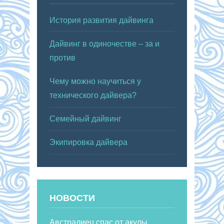
История развития дайвинга
Дайвинг в одиночестве – за и
против
Чему можно научиться у
технического дайвера?
Семейный дайвинг
Экипировка дайвера
НОВОСТИ
Австралиец спас от акулы