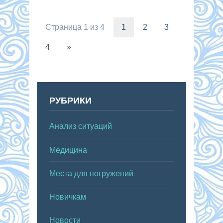
Страница 1 из 4
1
2
3
4
»
РУБРИКИ
Анализ ситуаций
Медицина
Места для погружений
Новичкам
Новости