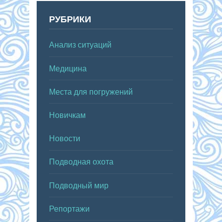
РУБРИКИ
Анализ ситуаций
Медицина
Места для погружений
Новичкам
Новости
Подводная охота
Подводный мир
Репортажи