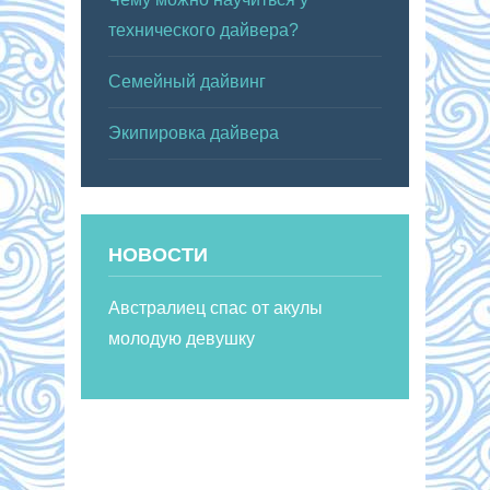
технического дайвера?
Семейный дайвинг
Экипировка дайвера
НОВОСТИ
Австралиец спас от акулы
молодую девушку