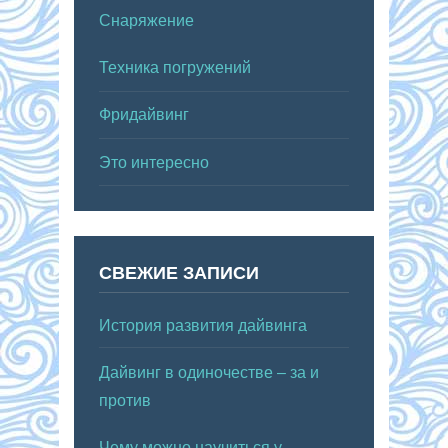
Снаряжение
Техника погружений
Фридайвинг
Это интересно
СВЕЖИЕ ЗАПИСИ
История развития дайвинга
Дайвинг в одиночестве – за и
против
Чему можно научиться у