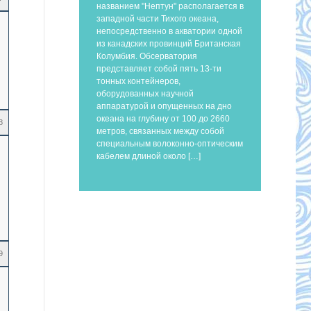
названием "Нептун" располагается в
западной части Тихого океана,
непосредственно в акватории одной
из канадских провинций Британская
Колумбия. Обсерватория
представляет собой пять 13-ти
тонных контейнеров,
оборудованных научной
аппаратурой и опущенных на дно
океана на глубину от 100 до 2660
8
метров, связанных между собой
специальным волоконно-оптическим
кабелем длиной около […]
9