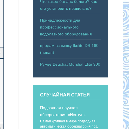
Что такое баланс белого? Как
его установить правильно?
Принадлежности для
профессионального
водолазного оборудования
продам вспышку Ikelite DS-160
(новая)
6
Ружьё Beuchat Mundial Elite 900
СЛУЧАЙНАЯ СТАТЬЯ
Подводная научная
обсерватория «Нептун»
Самая крупная в мире подводная
автоматическая обсерватория под
7