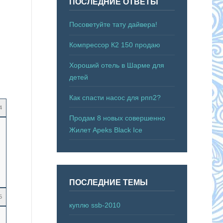
ПОСЛЕДНИЕ ОТВЕТЫ
Посоветуйте тату дайвера!
Компрессор К2 150 продаю
Хороший отель в Шарме для
детей
Как спасти насос для рпп2?
4
Продам 8 новых совершенно
Жилет Apeks Black Ice
ПОСЛЕДНИЕ ТЕМЫ
5
куплю ssb-2010