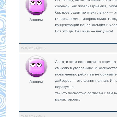
соленой, как гипернатриемия, гип
быстрое развитие отека легких — э
гиперкалимия, гиперволемия, гемо
Аноним
концентрации ионов кальция и хло
Вот это да. Век живи — век учись!
27.02.2012 в 09:15
А что, в этом есть какая-то сермяг
смыслю в утоплениях. И количест
исчислению. ребят, вы не обижайт
дайверов — это фигня полная. И н
Аноним
неразумно.
так что полностью согласен с тем 
мужик говорит.
27.02.2012 в 09:17