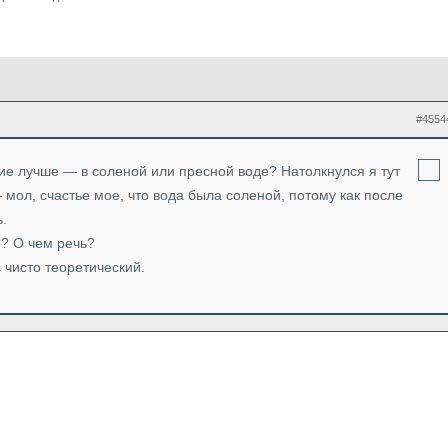
#4554
ие лучше — в соленой или пресной воде? Натолкнулся я тут
мол, счастье мое, что вода была соленой, потому как после
ь.
о? О чем речь?
 чисто теоретический.