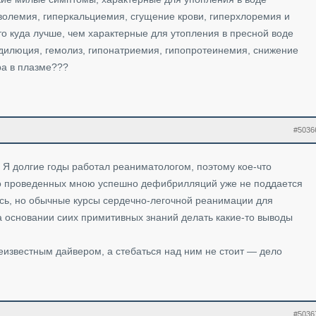
оволемия, гиперкальциемия, сгущение крови, гиперхлоремия и
то куда лучше, чем характерные для утопления в пресной воде
дилюция, гемолиз, гипонатриемия, гипопротеинемия, снижение
ра в плазме???
#5036
а. Я долгие годы работал реаниматологом, поэтому кое-что
во проведенных мною успешно дефибрилляций уже не поддается
есь, но обычные курсы сердечно-легочной реанимации для
а основании сиих примитивных знаний делать какие-то выводы
неизвестным дайвером, а стебаться над ним не стоит — дело
#5036