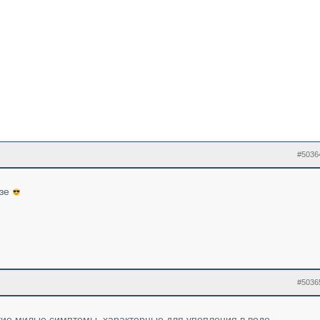
#5036
озе
#5036
такие милые симптомы, характерные для упопления в воде