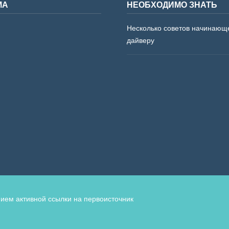
МА
НЕОБХОДИМО ЗНАТЬ
Несколько советов начинающ
дайверу
ием активной ссылки на первоисточник