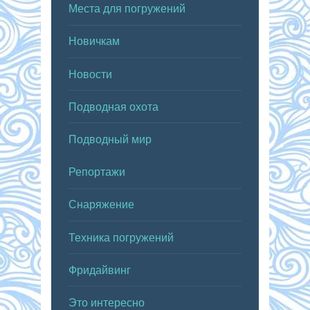
Места для погружений
Новичкам
Новости
Подводная охота
Подводный мир
Репортажи
Снаряжение
Техника погружений
Фридайвинг
Это интересно