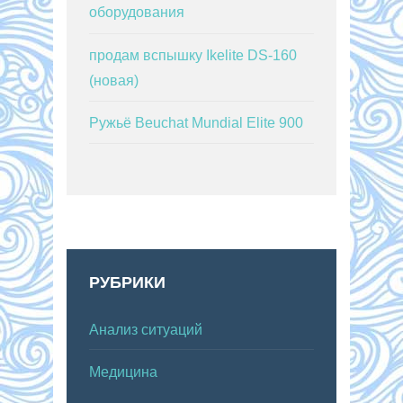
оборудования
продам вспышку Ikelite DS-160
(новая)
Ружьё Beuchat Mundial Elite 900
РУБРИКИ
Анализ ситуаций
Медицина