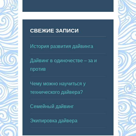
СВЕЖИЕ ЗАПИСИ
История развития дайвинга
Дайвинг в одиночестве – за и
против
Чему можно научиться у
технического дайвера?
Семейный дайвинг
Экипировка дайвера