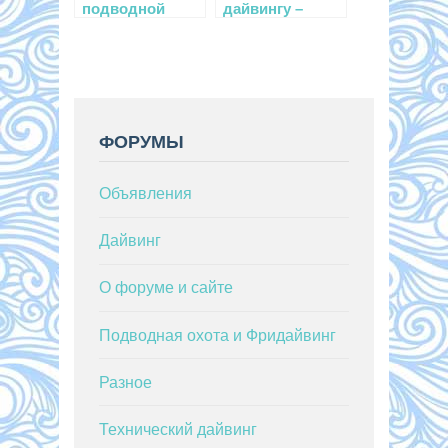
подводной
дайвингу –
охоте на
какую систему
русском языке
выбрать?
ФОРУМЫ
Объявления
Дайвинг
О форуме и сайте
Подводная охота и Фридайвинг
Разное
Технический дайвинг