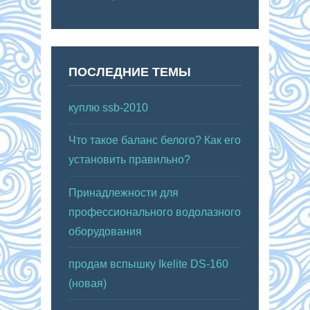
ПОСЛЕДНИЕ ТЕМЫ
куплю ssb-2010
Что такое баланс белого? Как его
установить правильно?
Принадлежности для
профессионального водолазного
оборудования
продам вспышку Ikelite DS-160
(новая)