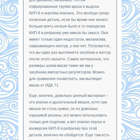
гофрированные трубки вдоха и выдоха
КИП-8 и коробка клапана. Это вообще супер-
полезная деталь, если бы кроме нее ничего
больше взять нельзя было и то переделка
КИП-8 в ребризер уже имела бы смысл. Она
имеет только один недостаток, механизма,
закрывающего контур, у нее нет. Получается,
что вы один раз выплюнете загубник и контур
после этого зальете. Самое интересное, что
размеры шлем-маски такие же как у
загубника импортных регуляторов. Можно
для сравнения посмотреть, как выглядит
маска от ИДА 71.
Еще, конечно, довольно ценный материал –
это клапан и дыхательный мешок, хотя сам
мешок не столь нужен, он из довольно
паршивой резины, его можно использовать
только для подгонки, а вот клапан хорош и
конверсия КИП-8 в ребризер без этой
детали, конечно не обойдется. Еще там есть