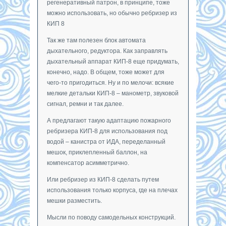
регенеративный патрон, в принципе, тоже
можно использовать, но обычно ребризер из
КИП 8
Так же там полезен блок автомата
дыхательного, редуктора. Как заправлять
дыхательный аппарат КИП-8 еще придумать,
конечно, надо. В общем, тоже может для
чего-то пригодиться. Ну и по мелочи: всякие
мелкие детальки КИП-8 – манометр, звуковой
сигнал, ремни и так далее.
А предлагают такую адаптацию пожарного
ребризера КИП-8 для использования под
водой – канистра от ИДА, переделанный
мешок, приклепленный баллон, на
компенсатор асимметрично.
Или ребризер из КИП-8 сделать путем
использования только корпуса, где на плечах
мешки разместить.
Мысли по поводу самодельных конструкций.