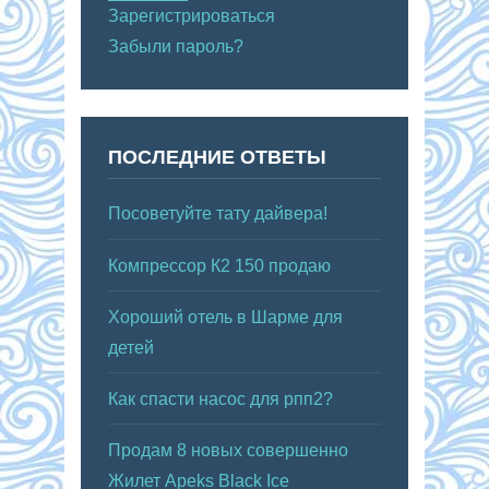
Зарегистрироваться
Забыли пароль?
ПОСЛЕДНИЕ ОТВЕТЫ
Посоветуйте тату дайвера!
Компрессор К2 150 продаю
Хороший отель в Шарме для
детей
Как спасти насос для рпп2?
Продам 8 новых совершенно
Жилет Apeks Black Ice