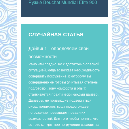
Ружьё Beuchat Mundial Elite 900
СЛУЧАЙНАЯ СТАТЬЯ
Дайвинг – определяем свои
возможности
Рано или поздно, но с достаточно опасной
ситуацией, когда возникает необходимость
совершить погружение, к которому вы
совершенно не готовы (учитывая степень
подготовки, зону комфорта и опыт),
сталкивается практически каждый дайвер.
Дайверы, не привыкшие подвергаться
риску, понимают, когда предстоящее
погружение превышает предел их
возможностей. Для того чтобы понять, что
вот это конкретное погружение выходит за