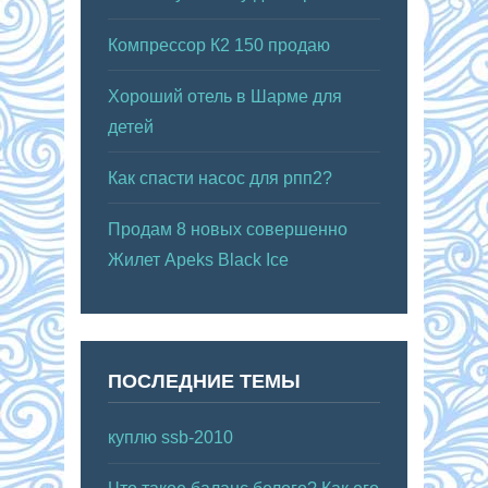
Компрессор К2 150 продаю
Хороший отель в Шарме для
детей
Как спасти насос для рпп2?
Продам 8 новых совершенно
Жилет Apeks Black Ice
ПОСЛЕДНИЕ ТЕМЫ
куплю ssb-2010