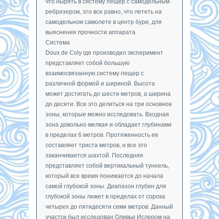
что нырять в систему пещер с самодельным
ребризером, это все равно, что лететь на
самодельном самолете в центр бури, для
выяснения прочности аппарата.
Система
Doux de Coly где производил эксперимент
представляет собой большую
взаимосвязанную систему пещер с
различной формой и шириной. Высота
может достигать до шести метров, а ширина
до десяти. Все это делиться на три основное
зоны, которые можно исследовать. Входная
зона довольно мелкая и обладает глубинами
в пределах 6 метров. Протяженность ее
составляет триста метров, и все это
заканчивается шахтой. Последняя
представляет собой вертикальный туннель,
который все время понижается до начала
самой глубокой зоны. Диапазон глубин для
глубокой зоны лижет в пределах от сорока
четырех до пятидесяти семи метров. Данный
участок был исследован Оливье Ислером на