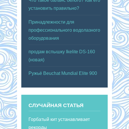
Что такое баланс белого? Как его
установить правильно?
Принадлежности для
профессионального водолазного
оборудования
продам вспышку Ikelite DS-160
(новая)
Ружьё Beuchat Mundial Elite 900
СЛУЧАЙНАЯ СТАТЬЯ
Горбатый кит устанавливает
рекорды