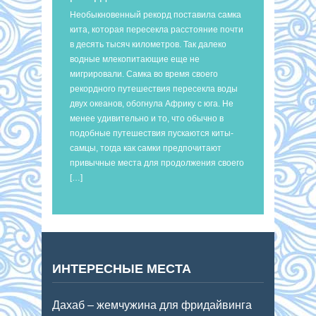
Необыкновенный рекорд поставила самка
кита, которая пересекла расстояние почти
в десять тысяч километров. Так далеко
водные млекопитающие еще не
мигрировали. Самка во время своего
рекордного путешествия пересекла воды
двух океанов, обогнула Африку с юга. Не
менее удивительно и то, что обычно в
подобные путешествия пускаются киты-
самцы, тогда как самки предпочитают
привычные места для продолжения своего
[…]
ИНТЕРЕСНЫЕ МЕСТА
Дахаб – жемчужина для фридайвинга