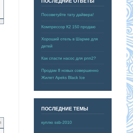
ПОСЛЕДНИЕ ОТВЕТЫ
Посоветуйте тату дайвера!
Компрессор К2 150 продаю
Хороший отель в Шарме для
детей
Как спасти насос для рпп2?
Продам 8 новых совершенно
Жилет Apeks Black Ice
ПОСЛЕДНИЕ ТЕМЫ
куплю ssb-2010
3