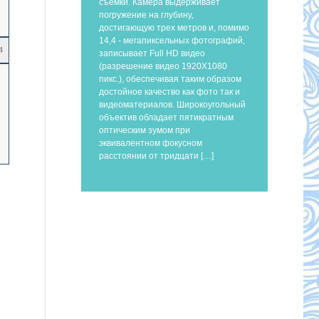
съемки. Камера выдерживает
погружение на глубину,
достигающую трех метров и, помимо
14,4 - мегапиксельных фотографий,
4
записывает Full HD видео
(разрешение видео 1920X1080
пикс.), обеспечивая таким образом
достойное качество как фото так и
видеоматериалов. Широкоугольный
объектив обладает пятикратным
оптическим зумом при
эквивалентном фокусном
расстоянии от тридцати […]