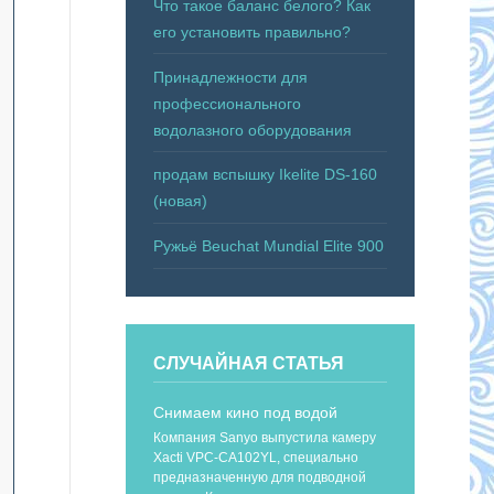
Что такое баланс белого? Как
его установить правильно?
Принадлежности для
профессионального
водолазного оборудования
продам вспышку Ikelite DS-160
(новая)
Ружьё Beuchat Mundial Elite 900
СЛУЧАЙНАЯ СТАТЬЯ
Снимаем кино под водой
Компания Sanyo выпустила камеру
Xacti VPC-CA102YL, специально
предназначенную для подводной