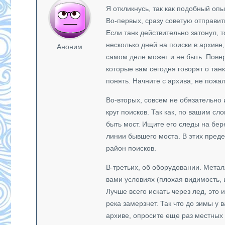
Я откликнусь, так как подобный оп
Во-первых, сразу советую отправи
Если танк действительно затонул, 
несколько дней на поиски в архиве,
Аноним
самом деле может и не быть. Повер
которые вам сегодня говорят о танк
понять. Начните с архива, не пожа
Во-вторых, совсем не обязательно и
круг поисков. Так как, по вашим сл
быть мост. Ищите его следы на бер
линии бывшего моста. В этих преде
район поисков.
В-третьих, об оборудовании. Мета
вами условиях (плохая видимость, 
Лучше всего искать через лед, это 
река замерзнет. Так что до зимы у 
архиве, опросите еще раз местных 