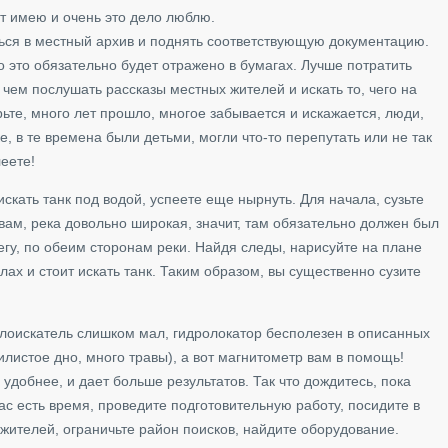
ыт имею и очень это дело люблю.
ться в местный архив и поднять соответствующую документацию.
то это обязательно будет отражено в бумагах. Лучше потратить
 чем послушать рассказы местных жителей и искать то, чего на
ьте, много лет прошло, многое забывается и искажается, люди,
е, в те времена были детьми, могли что-то перепутать или не так
леете!
скать танк под водой, успеете еще нырнуть. Для начала, сузьте
овам, река довольно широкая, значит, там обязательно должен был
егу, по обеим сторонам реки. Найдя следы, нарисуйте на плане
лах и стоит искать танк. Таким образом, вы существенно сузите
ллоискатель слишком мал, гидролокатор бесполезен в описанных
илистое дно, много травы), а вот магнитометр вам в помощь!
и удобнее, и дает больше результатов. Так что дождитесь, пока
вас есть время, проведите подготовительную работу, посидите в
жителей, ограничьте район поисков, найдите оборудование.