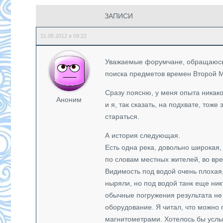
ЗАПИСИ
31.08.2012 в 09:22
Уважаемые форумчане, обращаюсь к
поиска предметов времен Второй 
Сразу поясню, у меня опыта никаког
Аноним
и я, так сказать, на подхвате, тоже
стараться.
А история следующая.
Есть одна река, довольно широкая,
по словам местных жителей, во вре
Видимость под водой очень плохая,
ныряли, но под водой танк еще никт
обычные погружения результата не
оборудование. Я читал, что можно
магнитометрами. Хотелось бы услы