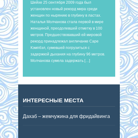
Шейхе 25 сентября 2009 года был
установлен новый рекорд мира среди
женщин по нырянию в глубину в ластах.
Наталья Молчанова стала первой в мире
женщиной, преодолевшей отметку в 100
метров. Предшествовавший ей мировой
рекорд принадлежал англичанке Саре
Кэмпбэл, сумевшей погрузиться с
задержкой дыхания на глубину 96 метров.
Молчанова сумела задержать […]
ИНТЕРЕСНЫЕ МЕСТА
Дахаб – жемчужина для фридайвинга