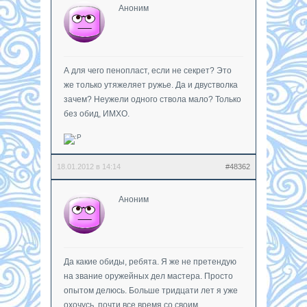
Аноним
А для чего пенопласт, если не секрет? Это
же только утяжеляет ружье. Да и двустволка
зачем? Неужели одного ствола мало? Только
без обид, ИМХО.
18.01.2012 в 14:14
#48362
Аноним
Да какие обиды, ребята. Я же не претендую
на звание оружейных дел мастера. Просто
опытом делюсь. Больше тридцати лет я уже
охочусь, почти все время со своим