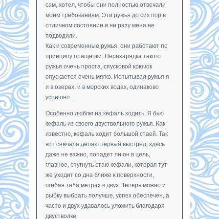
сам, хотел, чтобы они полностью отвечали
моим требованиям. Эти ружья до сих пор в
отличном состоянии и ни разу меня не
подводили.
Как и современные ружья, они работают по
принципу прищепки. Перезарядка такого
ружья очень проста, спусковой крючок
опускается очень мягко. Испытывал ружья я
и в озерах, и в морских водах, одинаково
успешно.
Особенно люблю на кефаль ходить. Я бью
кефаль из своего двуствольного ружья. Как
известно, кефаль ходит большой стаей. Так
вот сначала делаю первый выстрел, здесь
даже не важно, попадет ли он в цель,
главное, спугнуть стаю кефали, которая тут
же уходит со дна ближе к поверхности,
огибая тебя метрах в двух. Теперь можно и
рыбку выбрать получше, успех обеспечен, а
часто и двух удавалось уложить благодаря
двустволке.