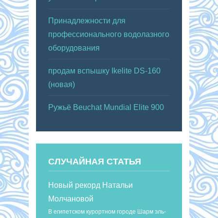
Принадлежности для
профессионального водолазного
оборудования
продам вспышку Ikelite DS-160
(новая)
Ружьё Beuchat Mundial Elite 900
СЛУЧАЙНАЯ СТАТЬЯ
Новый рекорд Натальи
Молчановой
В египетском курортном городе Шарм эль-