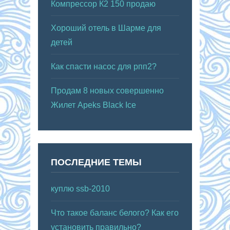
Компрессор К2 150 продаю
Хороший отель в Шарме для
детей
Как спасти насос для рпп2?
Продам 8 новых совершенно
Жилет Apeks Black Ice
ПОСЛЕДНИЕ ТЕМЫ
куплю ssb-2010
Что такое баланс белого? Как его
установить правильно?