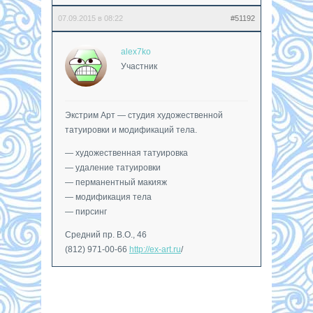
07.09.2015 в 08:22
#51192
alex7ko
Участник
Экстрим Арт — студия художественной
татуировки и модификаций тела.
— художественная татуировка
— удаление татуировки
— перманентный макияж
— модификация тела
— пирсинг
Средний пр. В.О., 46
(812) 971-00-66
http://ex-art.ru
/