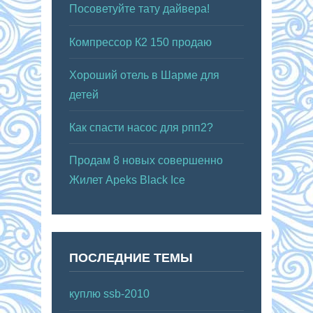
Посоветуйте тату дайвера!
Компрессор К2 150 продаю
Хороший отель в Шарме для
детей
Как спасти насос для рпп2?
Продам 8 новых совершенно
Жилет Apeks Black Ice
ПОСЛЕДНИЕ ТЕМЫ
куплю ssb-2010