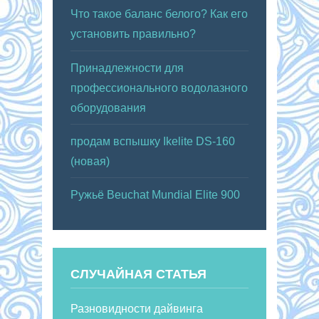
Что такое баланс белого? Как его
установить правильно?
Принадлежности для
профессионального водолазного
оборудования
продам вспышку Ikelite DS-160
(новая)
Ружьё Beuchat Mundial Elite 900
СЛУЧАЙНАЯ СТАТЬЯ
Разновидности дайвинга