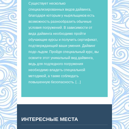
Существует несколько
специализированных видов дайвинга,
благодаря которым у ныряльщиков есть
возможность разнообразить обычные
условия погружений. В зависимости от
вида дайвинга необходимо пройти
обучающие курсы и получить сертификат,
подтверждающий ваши умения. Дайвинг
подо льдом. Пройдя специальный курс, вы
освоите этот уникальный вид дайвинга,
ведь для подледного погружения
необходимо владеть специальной
методикой, а также соблюдать
повышенную безопасность. […]
ИНТЕРЕСНЫЕ МЕСТА