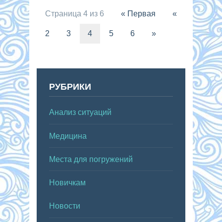
Страница 4 из 6
« Первая
«
2
3
4
5
6
»
РУБРИКИ
Анализ ситуаций
Медицина
Места для погружений
Новичкам
Новости