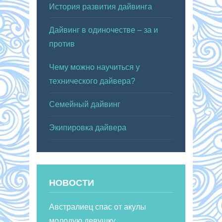
История развития дайвинга
Дайвинг в одиночестве – за и
против
Чему можно научиться у
технического дайвера?
Семейный дайвинг
Экипировка дайвера
НОВОСТИ
Австралиец спас от акулы
молодую девушку